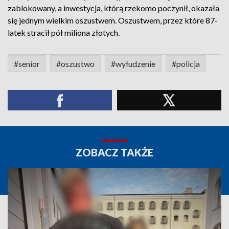
zablokowany, a inwestycja, którą rzekomo poczynił, okazała
się jednym wielkim oszustwem. Oszustwem, przez które 87-
latek stracił pół miliona złotych.
#senior
#oszustwo
#wyłudzenie
#policja
ZOBACZ TAKŻE