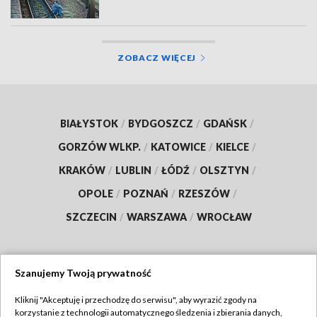
ZOBACZ WIĘCEJ
BIAŁYSTOK
/
BYDGOSZCZ
/
GDAŃSK
/
GORZÓW WLKP.
/
KATOWICE
/
KIELCE
/
KRAKÓW
/
LUBLIN
/
ŁÓDŹ
/
OLSZTYN
/
OPOLE
/
POZNAŃ
/
RZESZÓW
/
SZCZECIN
/
WARSZAWA
/
WROCŁAW
Szanujemy Twoją prywatność
Dołącz do nas:
Kliknij "Akceptuję i przechodzę do serwisu", aby wyrazić zgody na
korzystanie z technologii automatycznego śledzenia i zbierania danych,
TVP