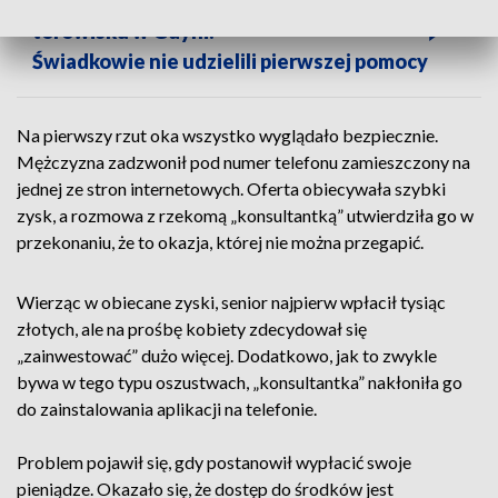
ZOBACZ TAKŻE: Groźny wypadek na
torowisku w Gdyni.
Świadkowie nie udzielili pierwszej pomocy
Na pierwszy rzut oka wszystko wyglądało bezpiecznie.
Mężczyzna zadzwonił pod numer telefonu zamieszczony na
jednej ze stron internetowych. Oferta obiecywała szybki
zysk, a rozmowa z rzekomą „konsultantką” utwierdziła go w
przekonaniu, że to okazja, której nie można przegapić.
Wierząc w obiecane zyski, senior najpierw wpłacił tysiąc
złotych, ale na prośbę kobiety zdecydował się
„zainwestować” dużo więcej. Dodatkowo, jak to zwykle
bywa w tego typu oszustwach, „konsultantka” nakłoniła go
do zainstalowania aplikacji na telefonie.
Problem pojawił się, gdy postanowił wypłacić swoje
pieniądze. Okazało się, że dostęp do środków jest