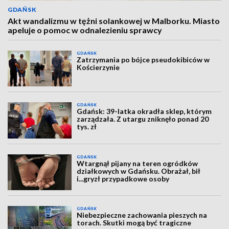
GDAŃSK
Akt wandalizmu w tężni solankowej w Malborku. Miasto
apeluje o pomoc w odnalezieniu sprawcy
GDAŃSK
Zatrzymania po bójce pseudokibiców w
Kościerzynie
GDAŃSK
Gdańsk: 39-latka okradła sklep, którym
zarządzała. Z utargu zniknęło ponad 20
tys. zł
GDAŃSK
Wtargnął pijany na teren ogródków
działkowych w Gdańsku. Obrażał, bił
i...gryzł przypadkowe osoby
GDAŃSK
Niebezpieczne zachowania pieszych na
torach. Skutki mogą być tragiczne