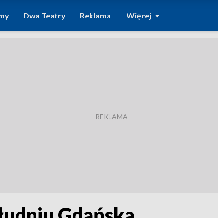
amy
Dwa Teatry
Reklama
Więcej
łudniu Gdańska