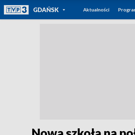
POWRÓT DO
GDAŃSK
Aktualności
Progr
TVP REGIONY
Nowa szkoła na po