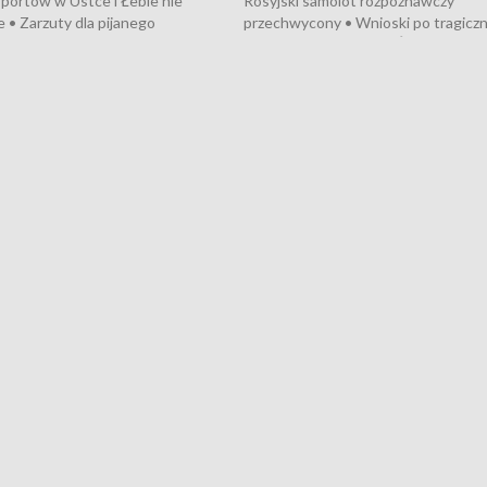
portów w Ustce i Łebie nie
Rosyjski samolot rozpoznawczy
 • Zarzuty dla pijanego
przechwycony • Wnioski po tragicz
ciągnika • Protest
pożarze na działkach • Śledztwo po
wanych przez dewelopera w
pożarze łodzi na Motławie • Urząd M
ilion zł dla dzieci z UCK od
wraca do Słupska • Kampania społe
ghters • Efekty wpisu Gdyni na
puckiego Hospicjum • Nagrody Fest
ESCO • Kaszubscy kuczerzy
Szekspirowskiego rozdane • Tysiąc
ur de Pologne
kibiców na trasie przejazdu peleton
Tour de Pologne przez Kaszuby