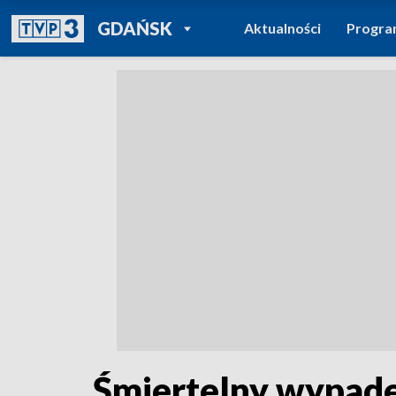
POWRÓT DO
GDAŃSK
Aktualności
Progr
TVP REGIONY
Śmiertelny wypad