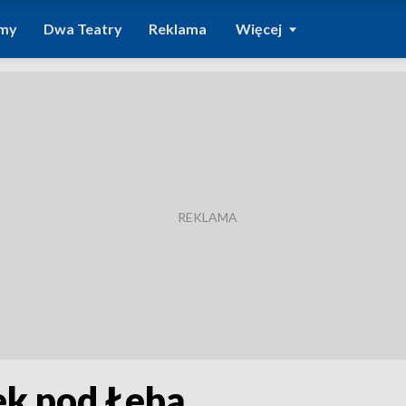
amy
Dwa Teatry
Reklama
Więcej
ek pod Łebą