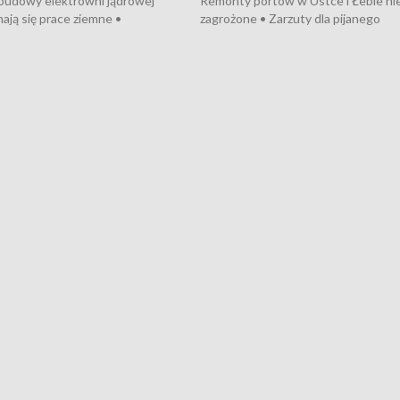
 budowy elektrowni jądrowej
Remonty portów w Ustce i Łebie ni
ają się prace ziemne •
zagrożone • Zarzuty dla pijanego
o umowę na budowę obwodnicy
kierowcy ciągnika • Protest
u Gdańskiego • Za kilka dni
poszkodowanych przez dewelopera
e ORP „Wicher” • 18 milionów
Gdyni • Milion zł dla dzieci z UCK od
a inwestycje w szkołach w Rumi
Cancer Fighters • Efekty wpisu Gdy
owie • Nowy sprzęt
Listę UNESCO • Kaszubscy kuczerz
iczny dla Puckiego Szpitala • Na
witali Tour de Pologne
znów rekordowe upały