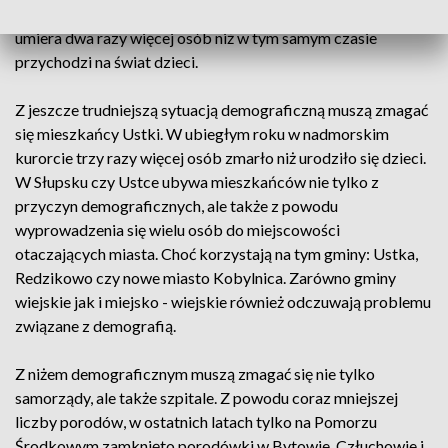
miast i gmin. W przypadku Słupska kolejny rok z rzędu
umiera dwa razy więcej osób niż w tym samym czasie
przychodzi na świat dzieci.
Z jeszcze trudniejszą sytuacją demograficzną muszą zmagać
się mieszkańcy Ustki. W ubiegłym roku w nadmorskim
kurorcie trzy razy więcej osób zmarło niż urodziło się dzieci.
W Słupsku czy Ustce ubywa mieszkańców nie tylko z
przyczyn demograficznych, ale także z powodu
wyprowadzenia się wielu osób do miejscowości
otaczających miasta. Choć korzystają na tym gminy: Ustka,
Redzikowo czy nowe miasto Kobylnica. Zarówno gminy
wiejskie jak i miejsko - wiejskie również odczuwają problemu
związane z demografią.
Z niżem demograficznym muszą zmagać się nie tylko
samorządy, ale także szpitale. Z powodu coraz mniejszej
liczby porodów, w ostatnich latach tylko na Pomorzu
Środkowym zamknięto porodówki w Bytowie, Człuchowie i