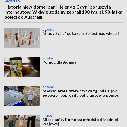
GDAŃSK
Historia niewidomej pani Heleny z Gdyni poruszyła
internautów. W dwie godziny zebrali 100 tys. zł. 90-latka
poleci do Australii
GDAŃSK
“Ślady życia" pokazują, że jest nas więcej?
GDAŃSK
Pomoc dla Adama
GDAŃSK
Sześcioletnia dziewczynka zgubiła się w
Sopocie i poprosiła policjantów o pomoc
GDAŃSK
Mieszkańcy Pomorza młodsi od średniej
krajowej