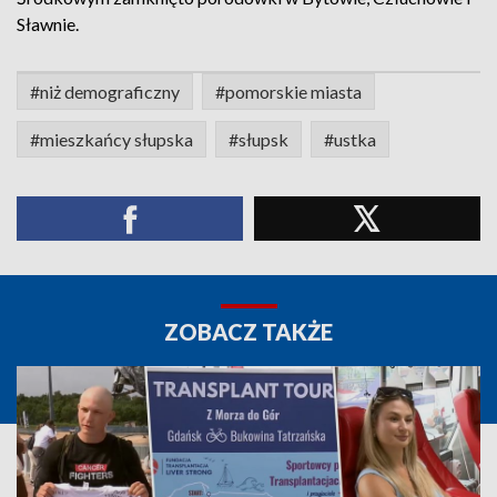
Sławnie.
#niż demograficzny
#pomorskie miasta
#mieszkańcy słupska
#słupsk
#ustka
ZOBACZ TAKŻE