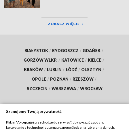
ZOBACZ WIĘCEJ
BIAŁYSTOK
/
BYDGOSZCZ
/
GDAŃSK
/
GORZÓW WLKP.
/
KATOWICE
/
KIELCE
/
KRAKÓW
/
LUBLIN
/
ŁÓDŹ
/
OLSZTYN
/
OPOLE
/
POZNAŃ
/
RZESZÓW
/
SZCZECIN
/
WARSZAWA
/
WROCŁAW
Szanujemy Twoją prywatność
Dołącz do nas:
Kliknij "Akceptuję i przechodzę do serwisu", aby wyrazić zgody na
korzystanie z technologii automatycznego śledzenia i zbierania danych,
TVP