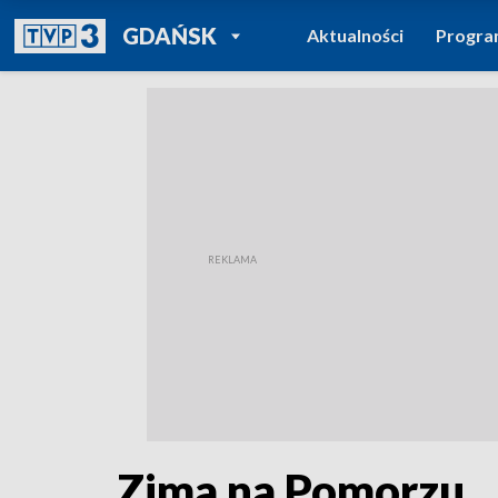
POWRÓT DO
GDAŃSK
Aktualności
Progr
TVP REGIONY
Zima na Pomorzu