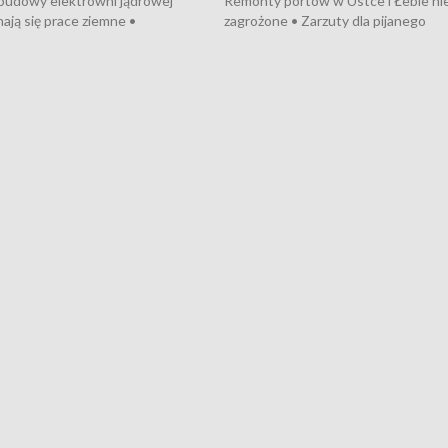
 budowy elektrowni jądrowej
Remonty portów w Ustce i Łebie ni
ają się prace ziemne •
zagrożone • Zarzuty dla pijanego
o umowę na budowę obwodnicy
kierowcy ciągnika • Protest
u Gdańskiego • Za kilka dni
poszkodowanych przez dewelopera
e ORP „Wicher” • 18 milionów
Gdyni • Milion zł dla dzieci z UCK od
a inwestycje w szkołach w Rumi
Cancer Fighters • Efekty wpisu Gdy
owie • Nowy sprzęt
Listę UNESCO • Kaszubscy kuczerz
iczny dla Puckiego Szpitala • Na
witali Tour de Pologne
znów rekordowe upały