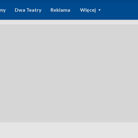
amy
Dwa Teatry
Reklama
Więcej