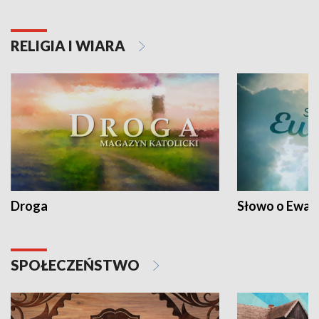
RELIGIA I WIARA
Droga
Słowo o Ewang
SPOŁECZEŃSTWO