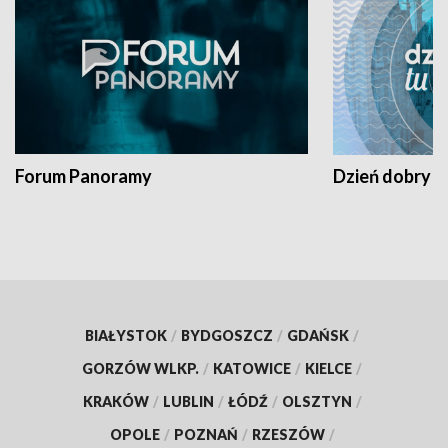
Forum Panoramy
Dzień dobry t
BIAŁYSTOK
/
BYDGOSZCZ
/
GDAŃSK
/
GORZÓW WLKP.
/
KATOWICE
/
KIELCE
/
KRAKÓW
/
LUBLIN
/
ŁÓDŹ
/
OLSZTYN
/
OPOLE
/
POZNAŃ
/
RZESZÓW
/