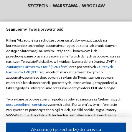
SZCZECIN
/
WARSZAWA
/
WROCŁAW
Szanujemy Twoją prywatność
Dołącz do nas:
Kliknij "Akceptuję i przechodzę do serwisu", aby wyrazić zgody na
korzystanie z technologii automatycznego śledzenia i zbierania danych,
TVP
dostęp do informacji na Twoim urządzeniu końcowym i ich
Abonament TVP
przechowywanie oraz na przetwarzanie Twoich danych osobowych przez
Regulamin TVP
nas, czyli Telewizję Polską S.A. w likwidacji (zwaną dalej również „TVP”),
Emisja w TVP
Zaufanych Partnerów z IAB* (1201 firm)
oraz pozostałych
Zaufanych
Polityka prywatności
Partnerów TVP (93 firm)
, w celach marketingowych (w tym do
Centrum informacji TVP
Moje zgody
zautomatyzowanego dopasowania reklam do Twoich zainteresowań i
mierzenia ich skuteczności) i pozostałych, które wskazujemy poniżej, a
Naziemna Telewizja Cyfrowa
Pomoc
także zgody na udostępnianie przez nas identyfikatora PPID do Google.
Sklep TVP
Biuro reklamy
Twoje dane osobowe zbierane podczas odwiedzania przez Ciebie naszych
Rada Programowa
poszczególnych serwisów
zwanych dalej „Portalem”, w tym informacje
Kontakt
zapisywane za pomocą technologii takich jak: pliki cookie, sygnalizatory
System NOS
WWW lub innych podobnych technologii umożliwiających świadczenie
dopasowanych i bezpiecznych usług, personalizację treści oraz reklam,
Informacje o nadawcy
Kanały
udostępnianie funkcji mediów społecznościowych oraz analizowanie
Akceptuję i przechodzę do serwisu
ruchu w Internecie.
Program dla prasy