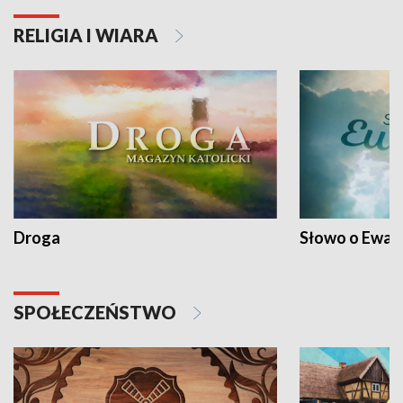
RELIGIA I WIARA
Droga
Słowo o Ewang
SPOŁECZEŃSTWO