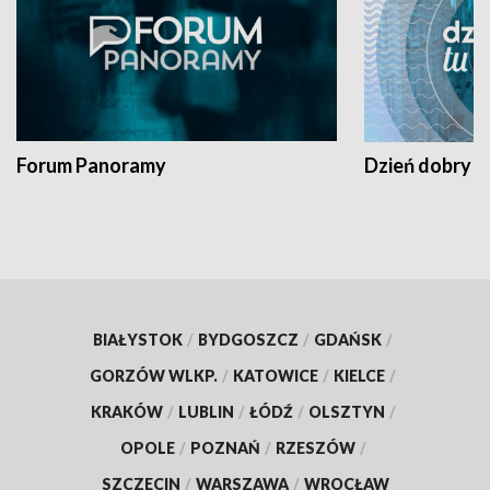
Forum Panoramy
Dzień dobry t
BIAŁYSTOK
/
BYDGOSZCZ
/
GDAŃSK
/
GORZÓW WLKP.
/
KATOWICE
/
KIELCE
/
KRAKÓW
/
LUBLIN
/
ŁÓDŹ
/
OLSZTYN
/
OPOLE
/
POZNAŃ
/
RZESZÓW
/
SZCZECIN
/
WARSZAWA
/
WROCŁAW