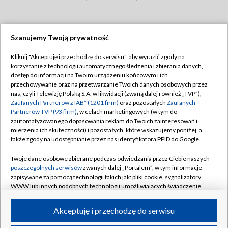
Szanujemy Twoją prywatność
Dołącz do nas:
Kliknij "Akceptuję i przechodzę do serwisu", aby wyrazić zgody na
korzystanie z technologii automatycznego śledzenia i zbierania danych,
TVP
dostęp do informacji na Twoim urządzeniu końcowym i ich
Abonament TVP
przechowywanie oraz na przetwarzanie Twoich danych osobowych przez
Regulamin TVP
nas, czyli Telewizję Polską S.A. w likwidacji (zwaną dalej również „TVP”),
Emisja w TVP
Zaufanych Partnerów z IAB* (1201 firm)
oraz pozostałych
Zaufanych
Polityka prywatności
Partnerów TVP (93 firm)
, w celach marketingowych (w tym do
Centrum informacji TVP
Moje zgody
zautomatyzowanego dopasowania reklam do Twoich zainteresowań i
mierzenia ich skuteczności) i pozostałych, które wskazujemy poniżej, a
Naziemna Telewizja Cyfrowa
Pomoc
także zgody na udostępnianie przez nas identyfikatora PPID do Google.
Sklep TVP
Biuro reklamy
Twoje dane osobowe zbierane podczas odwiedzania przez Ciebie naszych
Rada Programowa
poszczególnych serwisów
zwanych dalej „Portalem”, w tym informacje
Kontakt
zapisywane za pomocą technologii takich jak: pliki cookie, sygnalizatory
System NOS
WWW lub innych podobnych technologii umożliwiających świadczenie
dopasowanych i bezpiecznych usług, personalizację treści oraz reklam,
Informacje o nadawcy
Kanały
udostępnianie funkcji mediów społecznościowych oraz analizowanie
Akceptuję i przechodzę do serwisu
ruchu w Internecie.
Program dla prasy
©2026 Telewizja Polska S.A. w likwidacji