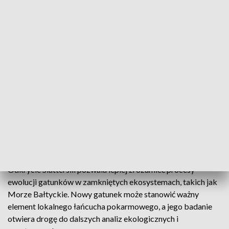
Czym wyróżnia się Slattersill? (fot. PAP)
Ekologiczne znaczenie nowego gatunku śledzia
Odkrycie Slattersill pozwala lepiej zrozumieć procesy
ewolucji gatunków w zamkniętych ekosystemach, takich jak
Morze Bałtyckie. Nowy gatunek może stanowić ważny
element lokalnego łańcucha pokarmowego, a jego badanie
otwiera drogę do dalszych analiz ekologicznych i