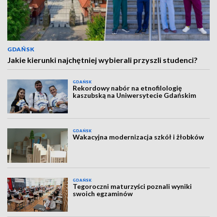
GDAŃSK
Jakie kierunki najchętniej wybierali przyszli studenci?
GDAŃSK
Rekordowy nabór na etnofilologię
kaszubską na Uniwersytecie Gdańskim
GDAŃSK
Wakacyjna modernizacja szkół i żłobków
GDAŃSK
Tegoroczni maturzyści poznali wyniki
swoich egzaminów