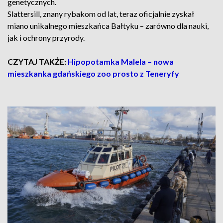
genetycznych.
Slattersill, znany rybakom od lat, teraz oficjalnie zyskał
miano unikalnego mieszkańca Bałtyku – zarówno dla nauki,
jak i ochrony przyrody.
CZYTAJ TAKŻE:
Hipopotamka Malela – nowa
mieszkanka gdańskiego zoo prosto z Teneryfy