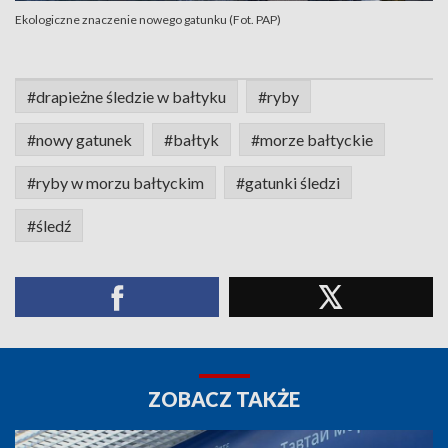
Ekologiczne znaczenie nowego gatunku (Fot. PAP)
#drapieżne śledzie w bałtyku
#ryby
#nowy gatunek
#bałtyk
#morze bałtyckie
#ryby w morzu bałtyckim
#gatunki śledzi
#śledź
ZOBACZ TAKŻE