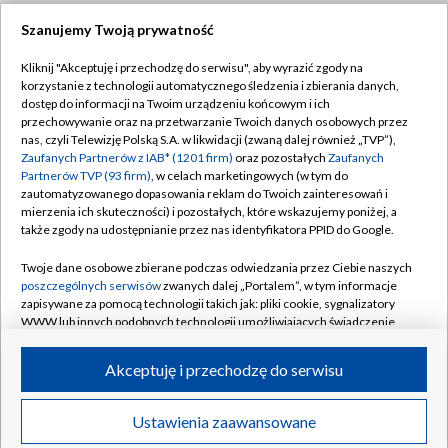
Szanujemy Twoją prywatność
Dołącz do nas:
Kliknij "Akceptuję i przechodzę do serwisu", aby wyrazić zgody na
korzystanie z technologii automatycznego śledzenia i zbierania danych,
TVP
dostęp do informacji na Twoim urządzeniu końcowym i ich
Abonament TVP
przechowywanie oraz na przetwarzanie Twoich danych osobowych przez
Regulamin TVP
nas, czyli Telewizję Polską S.A. w likwidacji (zwaną dalej również „TVP”),
Emisja w TVP
Zaufanych Partnerów z IAB* (1201 firm)
oraz pozostałych
Zaufanych
Polityka prywatności
Partnerów TVP (93 firm)
, w celach marketingowych (w tym do
Centrum informacji TVP
Moje zgody
zautomatyzowanego dopasowania reklam do Twoich zainteresowań i
mierzenia ich skuteczności) i pozostałych, które wskazujemy poniżej, a
Naziemna Telewizja Cyfrowa
Pomoc
także zgody na udostępnianie przez nas identyfikatora PPID do Google.
Sklep TVP
Biuro reklamy
Twoje dane osobowe zbierane podczas odwiedzania przez Ciebie naszych
Rada Programowa
poszczególnych serwisów
zwanych dalej „Portalem”, w tym informacje
Kontakt
zapisywane za pomocą technologii takich jak: pliki cookie, sygnalizatory
System NOS
WWW lub innych podobnych technologii umożliwiających świadczenie
dopasowanych i bezpiecznych usług, personalizację treści oraz reklam,
Informacje o nadawcy
Kanały
udostępnianie funkcji mediów społecznościowych oraz analizowanie
Akceptuję i przechodzę do serwisu
ruchu w Internecie.
Program dla prasy
©2026 Telewizja Polska S.A. w likwidacji
Biuro Reklamy
Twoje dane osobowe zbierane podczas odwiedzania przez Ciebie
Ustawienia zaawansowane
poszczególnych serwisów
na Portalu, takie jak adresy IP, identyfikatory
Ogłoszenie przetargowe