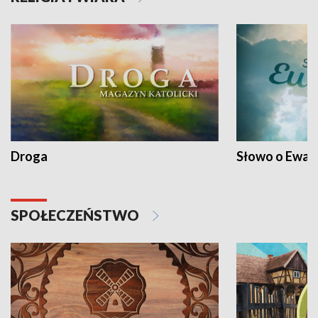
Droga
Słowo o Ewang
SPOŁECZEŃSTWO