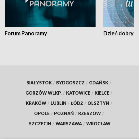
Forum Panoramy
Dzień dobry t
BIAŁYSTOK
/
BYDGOSZCZ
/
GDAŃSK
/
GORZÓW WLKP.
/
KATOWICE
/
KIELCE
/
KRAKÓW
/
LUBLIN
/
ŁÓDŹ
/
OLSZTYN
/
OPOLE
/
POZNAŃ
/
RZESZÓW
/
SZCZECIN
/
WARSZAWA
/
WROCŁAW