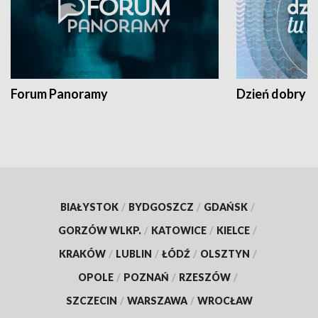
Forum Panoramy
Dzień dobry t
BIAŁYSTOK
/
BYDGOSZCZ
/
GDAŃSK
/
GORZÓW WLKP.
/
KATOWICE
/
KIELCE
/
KRAKÓW
/
LUBLIN
/
ŁÓDŹ
/
OLSZTYN
/
OPOLE
/
POZNAŃ
/
RZESZÓW
/
SZCZECIN
/
WARSZAWA
/
WROCŁAW