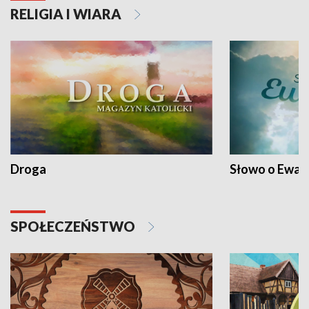
RELIGIA I WIARA
Droga
Słowo o Ewang
SPOŁECZEŃSTWO