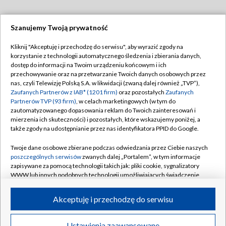
Szanujemy Twoją prywatność
Dołącz do nas:
Kliknij "Akceptuję i przechodzę do serwisu", aby wyrazić zgody na
korzystanie z technologii automatycznego śledzenia i zbierania danych,
TVP
dostęp do informacji na Twoim urządzeniu końcowym i ich
Abonament TVP
przechowywanie oraz na przetwarzanie Twoich danych osobowych przez
Regulamin TVP
nas, czyli Telewizję Polską S.A. w likwidacji (zwaną dalej również „TVP”),
Emisja w TVP
Zaufanych Partnerów z IAB* (1201 firm)
oraz pozostałych
Zaufanych
Polityka prywatności
Partnerów TVP (93 firm)
, w celach marketingowych (w tym do
Centrum informacji TVP
Moje zgody
zautomatyzowanego dopasowania reklam do Twoich zainteresowań i
mierzenia ich skuteczności) i pozostałych, które wskazujemy poniżej, a
Naziemna Telewizja Cyfrowa
Pomoc
także zgody na udostępnianie przez nas identyfikatora PPID do Google.
Sklep TVP
Biuro reklamy
Twoje dane osobowe zbierane podczas odwiedzania przez Ciebie naszych
Rada Programowa
poszczególnych serwisów
zwanych dalej „Portalem”, w tym informacje
Kontakt
zapisywane za pomocą technologii takich jak: pliki cookie, sygnalizatory
System NOS
WWW lub innych podobnych technologii umożliwiających świadczenie
dopasowanych i bezpiecznych usług, personalizację treści oraz reklam,
Informacje o nadawcy
Kanały
udostępnianie funkcji mediów społecznościowych oraz analizowanie
Akceptuję i przechodzę do serwisu
ruchu w Internecie.
Program dla prasy
©2026 Telewizja Polska S.A. w likwidacji
Biuro Reklamy
Twoje dane osobowe zbierane podczas odwiedzania przez Ciebie
Ustawienia zaawansowane