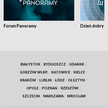
Forum Panoramy
Dzień dobry t
BIAŁYSTOK
/
BYDGOSZCZ
/
GDAŃSK
/
GORZÓW WLKP.
/
KATOWICE
/
KIELCE
/
KRAKÓW
/
LUBLIN
/
ŁÓDŹ
/
OLSZTYN
/
OPOLE
/
POZNAŃ
/
RZESZÓW
/
SZCZECIN
/
WARSZAWA
/
WROCŁAW