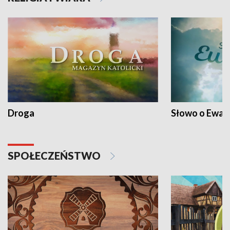
Droga
Słowo o Ewang
SPOŁECZEŃSTWO