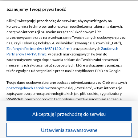
Szanujemy Twoją prywatność
Dołącz do nas:
Kliknij "Akceptuję i przechodzę do serwisu", aby wyrazić zgody na
korzystanie z technologii automatycznego śledzenia i zbierania danych,
TVP
dostęp do informacji na Twoim urządzeniu końcowym i ich
Abonament TVP
przechowywanie oraz na przetwarzanie Twoich danych osobowych przez
Regulamin TVP
nas, czyli Telewizję Polską S.A. w likwidacji (zwaną dalej również „TVP”),
Emisja w TVP
Zaufanych Partnerów z IAB* (1201 firm)
oraz pozostałych
Zaufanych
Polityka prywatności
Partnerów TVP (93 firm)
, w celach marketingowych (w tym do
Centrum informacji TVP
Moje zgody
zautomatyzowanego dopasowania reklam do Twoich zainteresowań i
mierzenia ich skuteczności) i pozostałych, które wskazujemy poniżej, a
Naziemna Telewizja Cyfrowa
Pomoc
także zgody na udostępnianie przez nas identyfikatora PPID do Google.
Sklep TVP
Biuro reklamy
Twoje dane osobowe zbierane podczas odwiedzania przez Ciebie naszych
Rada Programowa
poszczególnych serwisów
zwanych dalej „Portalem”, w tym informacje
Kontakt
zapisywane za pomocą technologii takich jak: pliki cookie, sygnalizatory
System NOS
WWW lub innych podobnych technologii umożliwiających świadczenie
dopasowanych i bezpiecznych usług, personalizację treści oraz reklam,
Informacje o nadawcy
Kanały
udostępnianie funkcji mediów społecznościowych oraz analizowanie
Akceptuję i przechodzę do serwisu
ruchu w Internecie.
Program dla prasy
©2026 Telewizja Polska S.A. w likwidacji
Biuro Reklamy
Twoje dane osobowe zbierane podczas odwiedzania przez Ciebie
Ustawienia zaawansowane
poszczególnych serwisów
na Portalu, takie jak adresy IP, identyfikatory
Ogłoszenie przetargowe