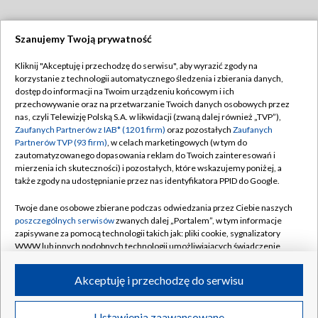
Szanujemy Twoją prywatność
Dołącz do nas:
Kliknij "Akceptuję i przechodzę do serwisu", aby wyrazić zgody na
korzystanie z technologii automatycznego śledzenia i zbierania danych,
TVP
dostęp do informacji na Twoim urządzeniu końcowym i ich
Abonament TVP
przechowywanie oraz na przetwarzanie Twoich danych osobowych przez
Regulamin TVP
nas, czyli Telewizję Polską S.A. w likwidacji (zwaną dalej również „TVP”),
Emisja w TVP
Zaufanych Partnerów z IAB* (1201 firm)
oraz pozostałych
Zaufanych
Polityka prywatności
Partnerów TVP (93 firm)
, w celach marketingowych (w tym do
Centrum informacji TVP
Moje zgody
zautomatyzowanego dopasowania reklam do Twoich zainteresowań i
mierzenia ich skuteczności) i pozostałych, które wskazujemy poniżej, a
Naziemna Telewizja Cyfrowa
Pomoc
także zgody na udostępnianie przez nas identyfikatora PPID do Google.
Sklep TVP
Biuro reklamy
Twoje dane osobowe zbierane podczas odwiedzania przez Ciebie naszych
Rada Programowa
poszczególnych serwisów
zwanych dalej „Portalem”, w tym informacje
Kontakt
zapisywane za pomocą technologii takich jak: pliki cookie, sygnalizatory
System NOS
WWW lub innych podobnych technologii umożliwiających świadczenie
dopasowanych i bezpiecznych usług, personalizację treści oraz reklam,
Informacje o nadawcy
Kanały
udostępnianie funkcji mediów społecznościowych oraz analizowanie
Akceptuję i przechodzę do serwisu
ruchu w Internecie.
Program dla prasy
©2026 Telewizja Polska S.A. w likwidacji
Biuro Reklamy
Twoje dane osobowe zbierane podczas odwiedzania przez Ciebie
Ustawienia zaawansowane