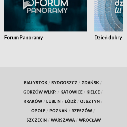
Forum Panoramy
Dzień dobry t
BIAŁYSTOK
/
BYDGOSZCZ
/
GDAŃSK
/
GORZÓW WLKP.
/
KATOWICE
/
KIELCE
/
KRAKÓW
/
LUBLIN
/
ŁÓDŹ
/
OLSZTYN
/
OPOLE
/
POZNAŃ
/
RZESZÓW
/
SZCZECIN
/
WARSZAWA
/
WROCŁAW