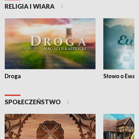
RELIGIA I WIARA
Droga
Słowo o Ewang
SPOŁECZEŃSTWO