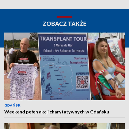
ZOBACZ TAKŻE
GDAŃSK
Weekend pełen akcji charytatywnych w Gdańsku