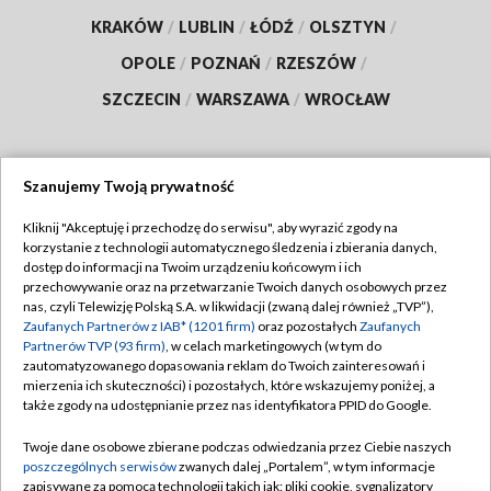
KRAKÓW
/
LUBLIN
/
ŁÓDŹ
/
OLSZTYN
/
OPOLE
/
POZNAŃ
/
RZESZÓW
/
SZCZECIN
/
WARSZAWA
/
WROCŁAW
Szanujemy Twoją prywatność
Dołącz do nas:
Kliknij "Akceptuję i przechodzę do serwisu", aby wyrazić zgody na
korzystanie z technologii automatycznego śledzenia i zbierania danych,
TVP
dostęp do informacji na Twoim urządzeniu końcowym i ich
Abonament TVP
przechowywanie oraz na przetwarzanie Twoich danych osobowych przez
Regulamin TVP
nas, czyli Telewizję Polską S.A. w likwidacji (zwaną dalej również „TVP”),
Emisja w TVP
Polityka prywatności
Zaufanych Partnerów z IAB* (1201 firm)
oraz pozostałych
Zaufanych
Partnerów TVP (93 firm)
, w celach marketingowych (w tym do
Centrum informacji TVP
Moje zgody
zautomatyzowanego dopasowania reklam do Twoich zainteresowań i
mierzenia ich skuteczności) i pozostałych, które wskazujemy poniżej, a
Naziemna Telewizja Cyfrowa
Pomoc
także zgody na udostępnianie przez nas identyfikatora PPID do Google.
Sklep TVP
Biuro reklamy
Twoje dane osobowe zbierane podczas odwiedzania przez Ciebie naszych
Rada Programowa
Kontakt
poszczególnych serwisów
zwanych dalej „Portalem”, w tym informacje
zapisywane za pomocą technologii takich jak: pliki cookie, sygnalizatory