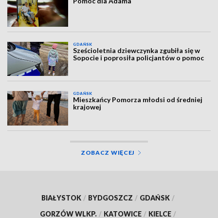
Pomoc dla Adama
GDAŃSK
Sześcioletnia dziewczynka zgubiła się w
Sopocie i poprosiła policjantów o pomoc
GDAŃSK
Mieszkańcy Pomorza młodsi od średniej
krajowej
ZOBACZ WIĘCEJ
BIAŁYSTOK
/
BYDGOSZCZ
/
GDAŃSK
/
GORZÓW WLKP.
/
KATOWICE
/
KIELCE
/