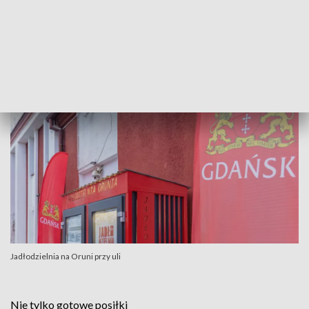
na żywność, można tam przynosić w dobrym stanie, ubrania
buty oraz książki
ZOBACZ TAKŻE:
Jadłodzielnia na Oruni
Jadłodzielnia na Oruni przy uli
Nie tylko gotowe posiłki