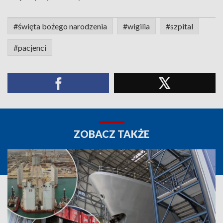
#święta bożego narodzenia
#wigilia
#szpital
#pacjenci
ZOBACZ TAKŻE