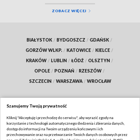
ZOBACZ WIĘCEJ
BIAŁYSTOK
/
BYDGOSZCZ
/
GDAŃSK
/
GORZÓW WLKP.
/
KATOWICE
/
KIELCE
/
KRAKÓW
/
LUBLIN
/
ŁÓDŹ
/
OLSZTYN
/
OPOLE
/
POZNAŃ
/
RZESZÓW
/
SZCZECIN
/
WARSZAWA
/
WROCŁAW
Szanujemy Twoją prywatność
Dołącz do nas:
Kliknij "Akceptuję i przechodzę do serwisu", aby wyrazić zgody na
korzystanie z technologii automatycznego śledzenia i zbierania danych,
TVP
dostęp do informacji na Twoim urządzeniu końcowym i ich
Abonament TVP
przechowywanie oraz na przetwarzanie Twoich danych osobowych przez
Regulamin TVP