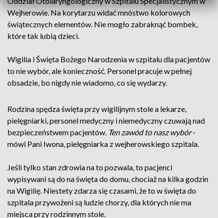
Oddział Otolaryngologiczny w Szpitalu Specjalistycznym w
Wejherowie. Na korytarzu widać mnóstwo kolorowych
świątecznych elementów. Nie mogło zabraknąć bombek,
które tak lubią dzieci.
Wigilia i Święta Bożego Narodzenia w szpitalu dla pacjentów
to nie wybór, ale konieczność. Personel pracuje w pełnej
obsadzie, bo nigdy nie wiadomo, co się wydarzy.
Rodzina spędza święta przy wigilijnym stole a lekarze,
pielęgniarki, personel medyczny i niemedyczny czuwają nad
bezpieczeństwem pacjentów.
Ten zawód to nasz wybór
-
mówi Pani Iwona, pielęgniarka z wejherowskiego szpitala.
Jeśli tylko stan zdrowia na to pozwala, to pacjenci
wypisywani są do na święta do domu, chociaż na kilka godzin
na Wigilię. Niestety zdarza się czasami, że to w święta do
szpitala przywożeni są ludzie chorzy, dla których nie ma
miejsca przy rodzinnym stole.