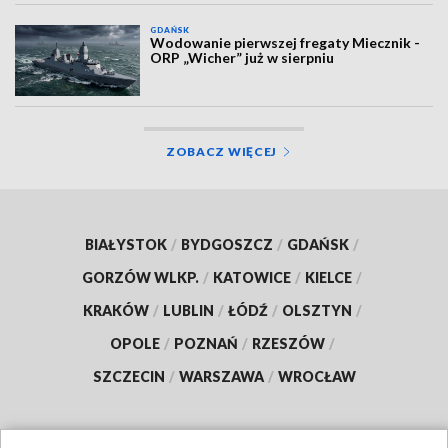
GDAŃSK
Wodowanie pierwszej fregaty Miecznik -
ORP „Wicher” już w sierpniu
ZOBACZ WIĘCEJ
BIAŁYSTOK
/
BYDGOSZCZ
/
GDAŃSK
/
GORZÓW WLKP.
/
KATOWICE
/
KIELCE
/
KRAKÓW
/
LUBLIN
/
ŁÓDŹ
/
OLSZTYN
/
OPOLE
/
POZNAŃ
/
RZESZÓW
/
SZCZECIN
/
WARSZAWA
/
WROCŁAW