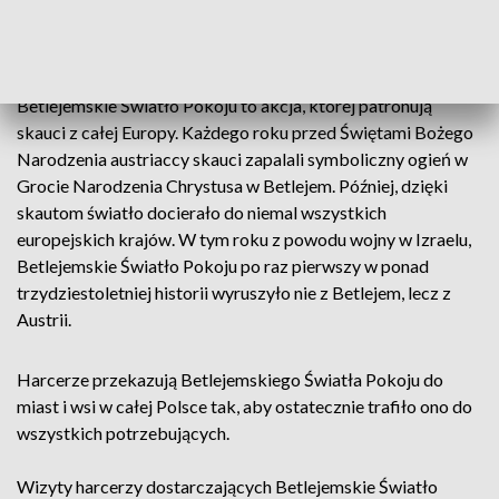
ZOBACZ TAKŻE: To już tradycja - za nami
kolejna Wigilia Caritas w Sopocie
Betlejemskie Światło Pokoju to akcja, której patronują
skauci z całej Europy. Każdego roku przed Świętami Bożego
Narodzenia austriaccy skauci zapalali symboliczny ogień w
Grocie Narodzenia Chrystusa w Betlejem. Później, dzięki
skautom światło docierało do niemal wszystkich
europejskich krajów. W tym roku z powodu wojny w Izraelu,
Betlejemskie Światło Pokoju po raz pierwszy w ponad
trzydziestoletniej historii wyruszyło nie z Betlejem, lecz z
Austrii.
Harcerze przekazują Betlejemskiego Światła Pokoju do
miast i wsi w całej Polsce tak, aby ostatecznie trafiło ono do
wszystkich potrzebujących.
Wizyty harcerzy dostarczających Betlejemskie Światło