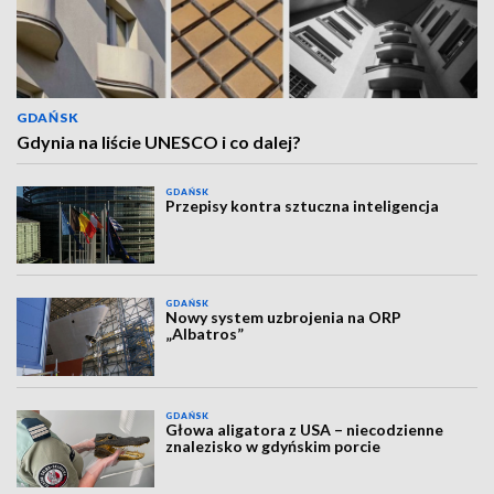
GDAŃSK
Gdynia na liście UNESCO i co dalej?
GDAŃSK
Przepisy kontra sztuczna inteligencja
GDAŃSK
Nowy system uzbrojenia na ORP
„Albatros”
GDAŃSK
Głowa aligatora z USA – niecodzienne
znalezisko w gdyńskim porcie