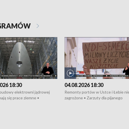
OGRAMÓW
026 18:30
04.08.2026 18:30
 budowy elektrowni jądrowej
Remonty portów w Ustce i Łebie ni
ają się prace ziemne •
zagrożone • Zarzuty dla pijanego
o umowę na budowę obwodnicy
kierowcy ciągnika • Protest
u Gdańskiego • Za kilka dni
poszkodowanych przez dewelopera
e ORP „Wicher” • 18 milionów
Gdyni • Milion zł dla dzieci z UCK od
a inwestycje w szkołach w Rumi
Cancer Fighters • Efekty wpisu Gdy
owie • Nowy sprzęt
Listę UNESCO • Kaszubscy kuczerz