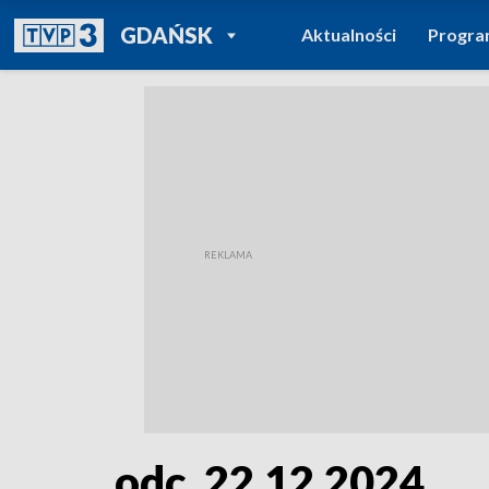
POWRÓT DO
GDAŃSK
Aktualności
Progr
TVP REGIONY
odc. 22.12.2024