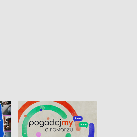
kibiców na trasie przejazdu peletonu
Tour de Pologne przez Kaszuby