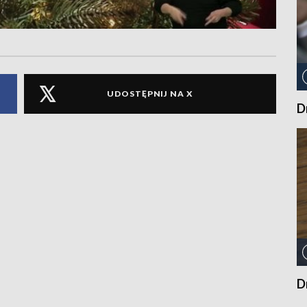
UDOSTĘPNIJ NA X
D
D