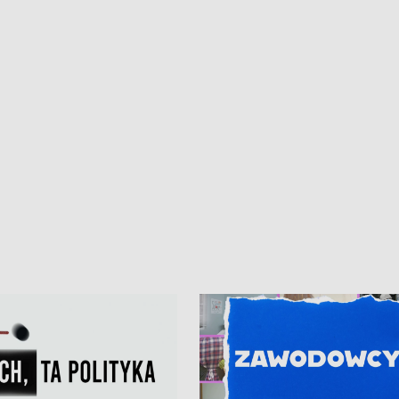
iczny dla Puckiego Szpitala • Na
witali Tour de Pologne
znów rekordowe upały