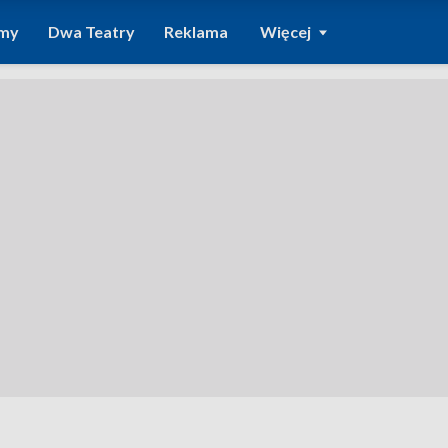
amy
Dwa Teatry
Reklama
Więcej