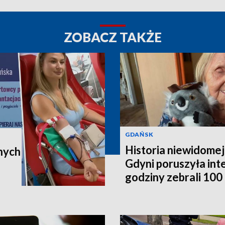
ZOBACZ TAKŻE
GDAŃSK
Historia niewidomej
nych
Gdyni poruszyła in
godziny zebrali 100 t
poleci do Australii