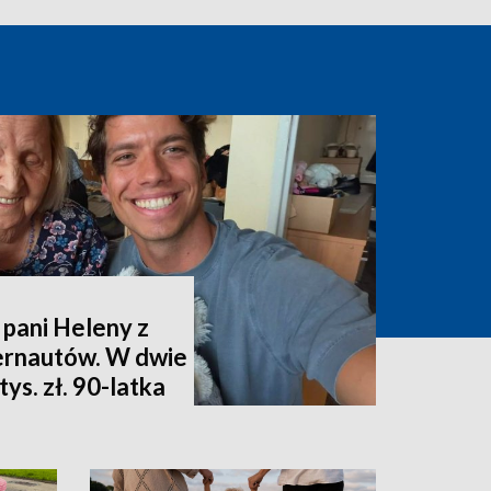
 pani Heleny z
ternautów. W dwie
ys. zł. 90-latka