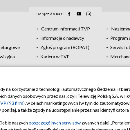
Dołącz do nas:
Centrum informacji TVP
Naziemna
Informacje o nadawcy
Program d
zetargowe
Zgłoś program (ROPAT)
Serwis fo
wizyjna
Kariera w TVP
Merchandi
Polityka prywatności
Moje zgody
Pomoc
Biuro re
ody na korzystanie z technologii automatycznego śledzenia i zbie
 danych osobowych przez nas, czyli Telewizję Polską S.A. w likw
VP (93 firm)
, w celach marketingowych (w tym do zautomatyzow
 poniżej, a także zgody na udostępnianie przez nas identyfikator
Ciebie naszych
poszczególnych serwisów
zwanych dalej „Portalem
obnych technologii umożliwiających świadczenie dopasowanych i be