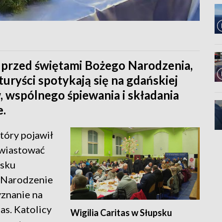
lę przed świętami Bożego Narodzenia,
turyści spotykają się na gdańskiej
w, wspólnego śpiewania i składania
e.
tóry pojawił
zwiastować
ńsku
 Narodzenie
yznanie na
as. Katolicy
Wigilia Caritas w Słupsku