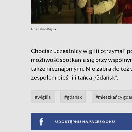
Gdańska Wigilia
Chociaż uczestnicy wigilii otrzymali p
możliwość spotkania się przy wspólnym
także nieznajomymi. Nie zabrakło też 
zespołem pieśni i tańca „Gdańsk”.
#wigilia
#gdańsk
#mieszkańcy gda
UDOSTĘPNIJ NA FACEBOOKU