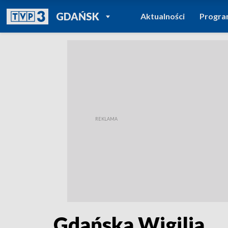
POWRÓT DO
GDAŃSK
Aktualności
Progr
TVP REGIONY
Gdańska Wigilia