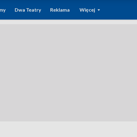
amy
Dwa Teatry
Reklama
Więcej