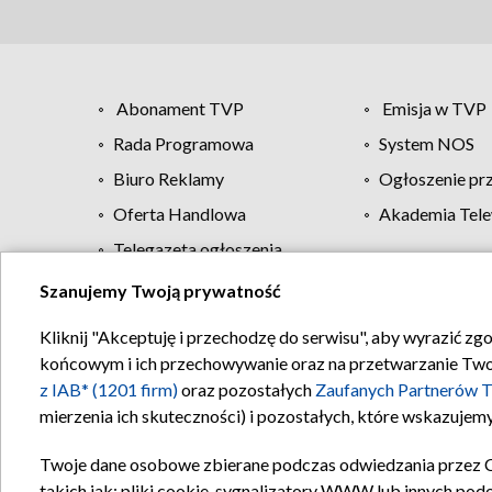
Abonament TVP
Emisja w TVP
Rada Programowa
System NOS
Biuro Reklamy
Ogłoszenie pr
Oferta Handlowa
Akademia Tele
Telegazeta ogłoszenia
Szanujemy Twoją prywatność
Regulamin TVP
Kliknij "Akceptuję i przechodzę do serwisu", aby wyrazić zg
końcowym i ich przechowywanie oraz na przetwarzanie Twoich
z IAB* (1201 firm)
oraz pozostałych
Zaufanych Partnerów T
mierzenia ich skuteczności) i pozostałych, które wskazujemy
Twoje dane osobowe zbierane podczas odwiedzania przez 
takich jak: pliki cookie, sygnalizatory WWW lub innych pod