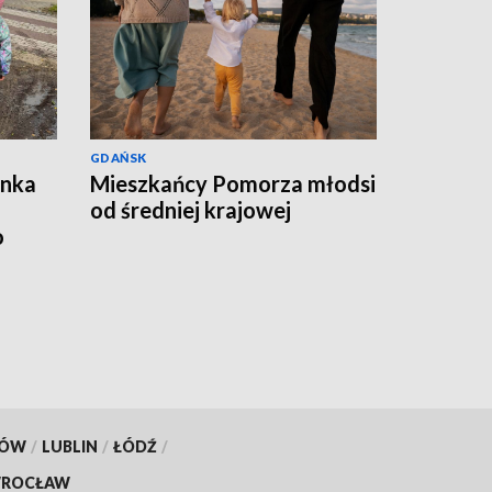
GDAŃSK
ynka
Mieszkańcy Pomorza młodsi
od średniej krajowej
o
KÓW
/
LUBLIN
/
ŁÓDŹ
/
ROCŁAW