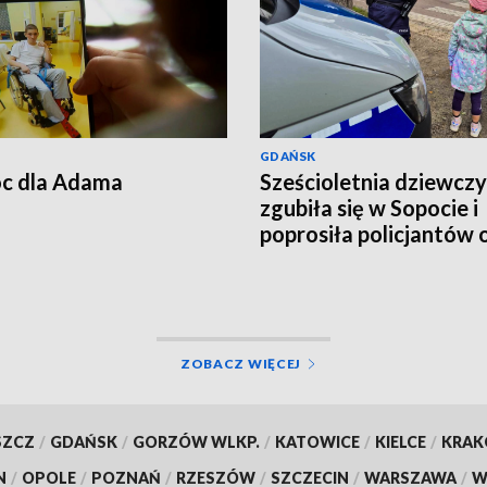
GDAŃSK
c dla Adama
Sześcioletnia dziewcz
zgubiła się w Sopocie i
poprosiła policjantów 
pomoc
ZOBACZ WIĘCEJ
SZCZ
/
GDAŃSK
/
GORZÓW WLKP.
/
KATOWICE
/
KIELCE
/
KRA
N
/
OPOLE
/
POZNAŃ
/
RZESZÓW
/
SZCZECIN
/
WARSZAWA
/
W