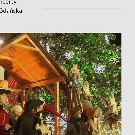
oncerty
 Gdańska