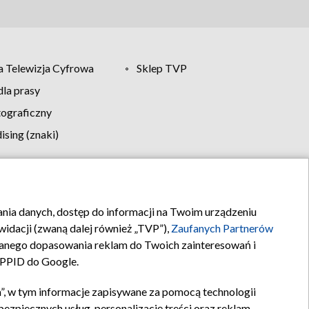
 Telewizja Cyfrowa
Sklep TVP
la prasy
tograficzny
sing (znaki)
klamy
Kontakt
rania danych, dostęp do informacji na Twoim urządzeniu
idacji (zwaną dalej również „TVP”),
Zaufanych Partnerów
anego dopasowania reklam do Twoich zainteresowań i
a PPID do Google.
”, w tym informacje zapisywane za pomocą technologii
zpiecznych usług, personalizację treści oraz reklam,