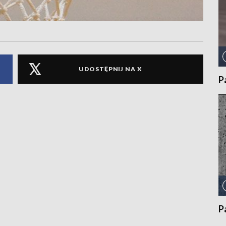
UDOSTĘPNIJ NA X
P
P