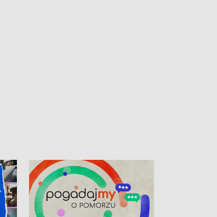
kibiców na trasie przejazdu peletonu
Tour de Pologne przez Kaszuby