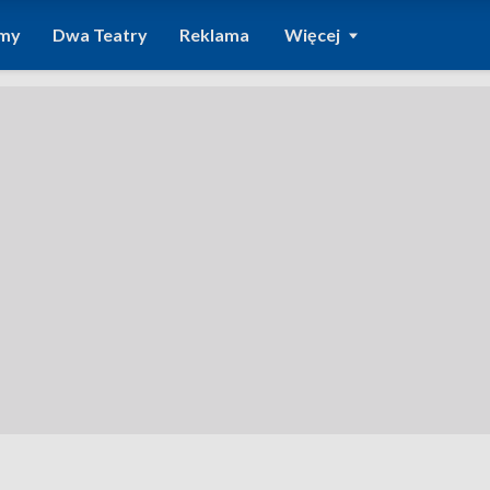
amy
Dwa Teatry
Reklama
Więcej