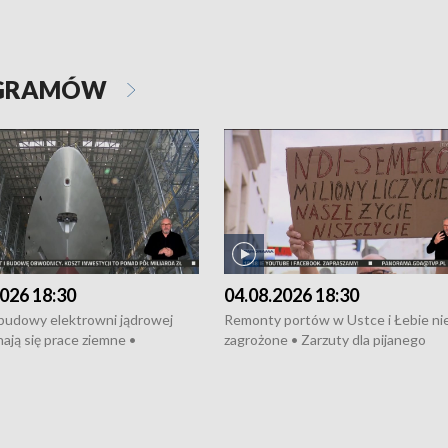
OGRAMÓW
026 18:30
04.08.2026 18:30
 budowy elektrowni jądrowej
Remonty portów w Ustce i Łebie ni
ają się prace ziemne •
zagrożone • Zarzuty dla pijanego
o umowę na budowę obwodnicy
kierowcy ciągnika • Protest
u Gdańskiego • Za kilka dni
poszkodowanych przez dewelopera
e ORP „Wicher” • 18 milionów
Gdyni • Milion zł dla dzieci z UCK od
a inwestycje w szkołach w Rumi
Cancer Fighters • Efekty wpisu Gdy
owie • Nowy sprzęt
Listę UNESCO • Kaszubscy kuczerz