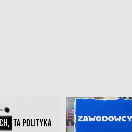
iczny dla Puckiego Szpitala • Na
witali Tour de Pologne
znów rekordowe upały