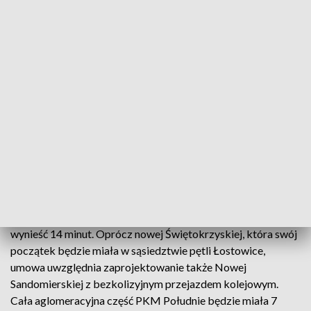
Źródło: pkm-poludnie.pl
Po oddaniu południowego odcinka Pomorskiej Kolei
Metropolitalnej czas podróży na trasie Kowale - centrum ma
wynieść 14 minut. Oprócz nowej Świętokrzyskiej, która swój
początek będzie miała w sąsiedztwie pętli Łostowice,
umowa uwzględnia zaprojektowanie także Nowej
Sandomierskiej z bezkolizyjnym przejazdem kolejowym.
Cała aglomeracyjna część PKM Południe będzie miała 7