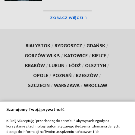
ZOBACZ WIĘCEJ
BIAŁYSTOK
/
BYDGOSZCZ
/
GDAŃSK
/
GORZÓW WLKP.
/
KATOWICE
/
KIELCE
/
KRAKÓW
/
LUBLIN
/
ŁÓDŹ
/
OLSZTYN
/
OPOLE
/
POZNAŃ
/
RZESZÓW
/
SZCZECIN
/
WARSZAWA
/
WROCŁAW
Szanujemy Twoją prywatność
Dołącz do nas:
Kliknij "Akceptuję i przechodzę do serwisu", aby wyrazić zgody na
korzystanie z technologii automatycznego śledzenia i zbierania danych,
TVP
dostęp do informacji na Twoim urządzeniu końcowym i ich