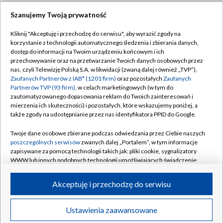
Szanujemy Twoją prywatność
Dołącz do nas:
Kliknij "Akceptuję i przechodzę do serwisu", aby wyrazić zgody na
korzystanie z technologii automatycznego śledzenia i zbierania danych,
TVP
dostęp do informacji na Twoim urządzeniu końcowym i ich
Abonament TVP
przechowywanie oraz na przetwarzanie Twoich danych osobowych przez
Regulamin TVP
nas, czyli Telewizję Polską S.A. w likwidacji (zwaną dalej również „TVP”),
Emisja w TVP
Zaufanych Partnerów z IAB* (1201 firm)
oraz pozostałych
Zaufanych
Polityka prywatności
Partnerów TVP (93 firm)
, w celach marketingowych (w tym do
Centrum informacji TVP
Moje zgody
zautomatyzowanego dopasowania reklam do Twoich zainteresowań i
mierzenia ich skuteczności) i pozostałych, które wskazujemy poniżej, a
Naziemna Telewizja Cyfrowa
Pomoc
także zgody na udostępnianie przez nas identyfikatora PPID do Google.
Sklep TVP
Biuro reklamy
Twoje dane osobowe zbierane podczas odwiedzania przez Ciebie naszych
Rada Programowa
poszczególnych serwisów
zwanych dalej „Portalem”, w tym informacje
Kontakt
zapisywane za pomocą technologii takich jak: pliki cookie, sygnalizatory
System NOS
WWW lub innych podobnych technologii umożliwiających świadczenie
dopasowanych i bezpiecznych usług, personalizację treści oraz reklam,
Informacje o nadawcy
Kanały
udostępnianie funkcji mediów społecznościowych oraz analizowanie
Akceptuję i przechodzę do serwisu
ruchu w Internecie.
Program dla prasy
©2026 Telewizja Polska S.A. w likwidacji
Biuro Reklamy
Twoje dane osobowe zbierane podczas odwiedzania przez Ciebie
Ustawienia zaawansowane
poszczególnych serwisów
na Portalu, takie jak adresy IP, identyfikatory
Ogłoszenie przetargowe