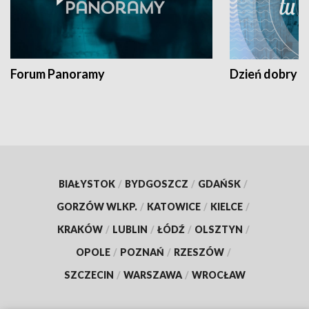
Forum Panoramy
Dzień dobry t
BIAŁYSTOK
/
BYDGOSZCZ
/
GDAŃSK
/
GORZÓW WLKP.
/
KATOWICE
/
KIELCE
/
KRAKÓW
/
LUBLIN
/
ŁÓDŹ
/
OLSZTYN
/
OPOLE
/
POZNAŃ
/
RZESZÓW
/
SZCZECIN
/
WARSZAWA
/
WROCŁAW