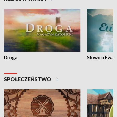
Droga
Słowo o Ewang
SPOŁECZEŃSTWO