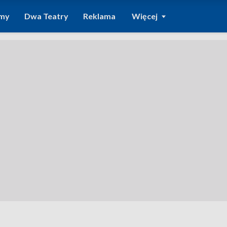
amy
Dwa Teatry
Reklama
Więcej