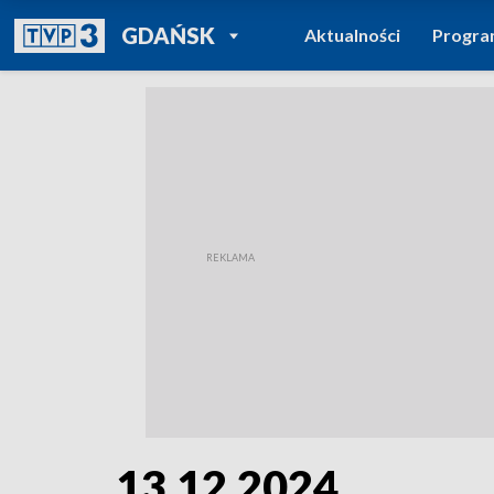
POWRÓT DO
GDAŃSK
Aktualności
Progr
TVP REGIONY
13.12.2024