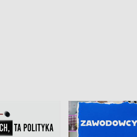
iczny dla Puckiego Szpitala • Na
witali Tour de Pologne
znów rekordowe upały