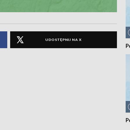
UDOSTĘPNIJ NA X
P
P