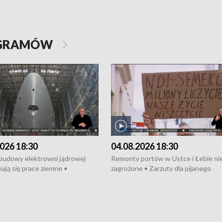
OGRAMÓW
026 18:30
04.08.2026 18:30
 budowy elektrowni jądrowej
Remonty portów w Ustce i Łebie ni
ają się prace ziemne •
zagrożone • Zarzuty dla pijanego
o umowę na budowę obwodnicy
kierowcy ciągnika • Protest
u Gdańskiego • Za kilka dni
poszkodowanych przez dewelopera
e ORP „Wicher” • 18 milionów
Gdyni • Milion zł dla dzieci z UCK od
a inwestycje w szkołach w Rumi
Cancer Fighters • Efekty wpisu Gdy
owie • Nowy sprzęt
Listę UNESCO • Kaszubscy kuczerz