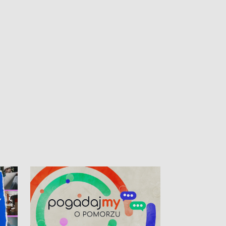
kibiców na trasie przejazdu peletonu
Tour de Pologne przez Kaszuby