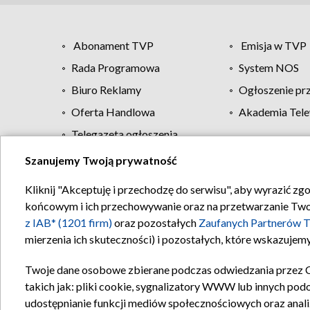
Abonament TVP
Emisja w TVP
Rada Programowa
System NOS
Biuro Reklamy
Ogłoszenie pr
Oferta Handlowa
Akademia Tele
Telegazeta ogłoszenia
Szanujemy Twoją prywatność
Regulamin TVP
Kliknij "Akceptuję i przechodzę do serwisu", aby wyrazić zg
końcowym i ich przechowywanie oraz na przetwarzanie Twoich
z IAB* (1201 firm)
oraz pozostałych
Zaufanych Partnerów T
mierzenia ich skuteczności) i pozostałych, które wskazujemy
Twoje dane osobowe zbierane podczas odwiedzania przez 
takich jak: pliki cookie, sygnalizatory WWW lub innych pod
udostępnianie funkcji mediów społecznościowych oraz anali