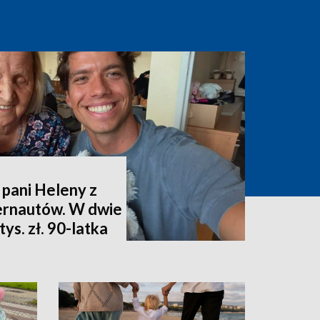
 pani Heleny z
ternautów. W dwie
ys. zł. 90-latka