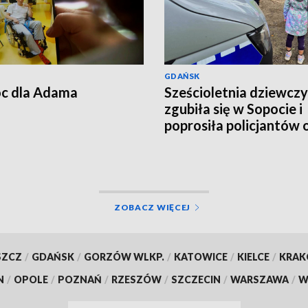
GDAŃSK
c dla Adama
Sześcioletnia dziewcz
zgubiła się w Sopocie i
poprosiła policjantów 
pomoc
ZOBACZ WIĘCEJ
SZCZ
/
GDAŃSK
/
GORZÓW WLKP.
/
KATOWICE
/
KIELCE
/
KRA
N
/
OPOLE
/
POZNAŃ
/
RZESZÓW
/
SZCZECIN
/
WARSZAWA
/
W