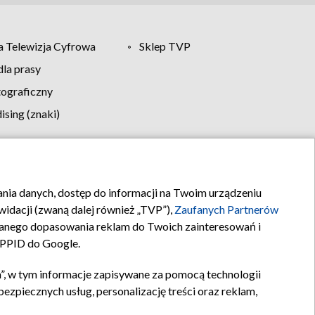
 Telewizja Cyfrowa
Sklep TVP
la prasy
tograficzny
sing (znaki)
klamy
Kontakt
rania danych, dostęp do informacji na Twoim urządzeniu
idacji (zwaną dalej również „TVP”),
Zaufanych Partnerów
anego dopasowania reklam do Twoich zainteresowań i
a PPID do Google.
”, w tym informacje zapisywane za pomocą technologii
zpiecznych usług, personalizację treści oraz reklam,