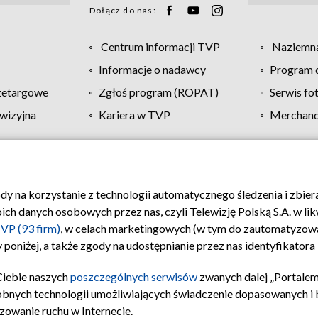
Dołącz do nas:
Centrum informacji TVP
Naziemna
Informacje o nadawcy
Program d
zetargowe
Zgłoś program (ROPAT)
Serwis fo
wizyjna
Kariera w TVP
Merchandi
Polityka prywatności
Moje zgody
Pomoc
Biuro re
ody na korzystanie z technologii automatycznego śledzenia i zbie
 danych osobowych przez nas, czyli Telewizję Polską S.A. w likw
VP (93 firm)
, w celach marketingowych (w tym do zautomatyzow
 poniżej, a także zgody na udostępnianie przez nas identyfikator
Ciebie naszych
poszczególnych serwisów
zwanych dalej „Portalem
obnych technologii umożliwiających świadczenie dopasowanych i be
zowanie ruchu w Internecie.