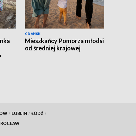
GDAŃSK
ynka
Mieszkańcy Pomorza młodsi
od średniej krajowej
o
KÓW
/
LUBLIN
/
ŁÓDŹ
/
ROCŁAW