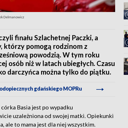
arek Delmanowicz
li finału Szlachetnej Paczki, a
y, którzy pomogą rodzinom z
rześniową powodzią. W tym roku
ej osób niż w latach ubiegłych. Czasu
jako darczyńca można tylko do piątku.
 podopiecznych gdańskiego MOPRu
a córka Basia jest po wypadku
wicie uzależniona od swojej matki. Opiekunki
a, ale to mama jest dla niej wszystkim.