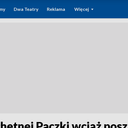
amy
Dwa Teatry
Reklama
Więcej
chetnej Paczki wciąż pos