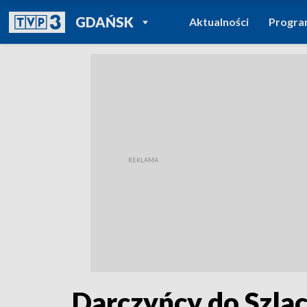
POWRÓT DO
GDAŃSK
Aktualności
Progr
TVP REGIONY
Darczyńcy do Szla