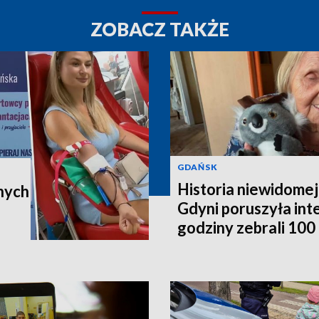
ZOBACZ TAKŻE
GDAŃSK
Historia niewidomej
nych
Gdyni poruszyła in
godziny zebrali 100 t
poleci do Australii