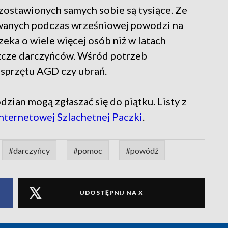
ostawionych samych sobie są tysiące. Ze
wanych podczas wrześniowej powodzi na
zeka o wiele więcej osób niż w latach
eszcze darczyńców. Wśród potrzeb
sprzętu AGD czy ubrań.
ian mogą zgłaszać się do piątku. Listy z
internetowej Szlachetnej Paczki
.
#darczyńcy
#pomoc
#powódź
UDOSTĘPNIJ NA X