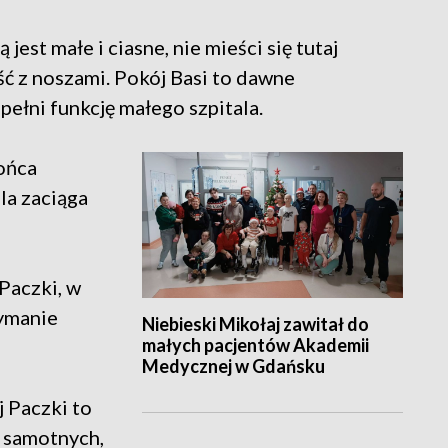
est małe i ciasne, nie mieści się tutaj
ść z noszami. Pokój Basi to dawne
pełni funkcję małego szpitala.
ońca
la zaciąga
Paczki, w
zymanie
Niebieski Mikołaj zawitał do
małych pacjentów Akademii
Medycznej w Gdańsku
 Paczki to
i samotnych,