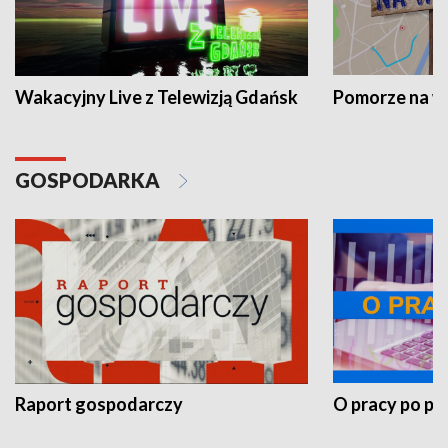
Wakacyjny Live z Telewizją Gdańsk
Pomorze na 
GOSPODARKA
Raport gospodarczy
O pracy po pr