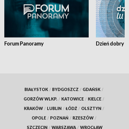
Forum Panoramy
Dzień dobry t
BIAŁYSTOK
/
BYDGOSZCZ
/
GDAŃSK
/
GORZÓW WLKP.
/
KATOWICE
/
KIELCE
/
KRAKÓW
/
LUBLIN
/
ŁÓDŹ
/
OLSZTYN
/
OPOLE
/
POZNAŃ
/
RZESZÓW
/
SZCZECIN
/
WARSZAWA
/
WROCŁAW