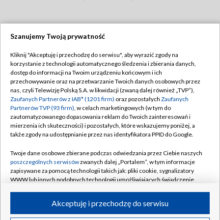
Szanujemy Twoją prywatność
Dołącz do nas:
Kliknij "Akceptuję i przechodzę do serwisu", aby wyrazić zgody na
korzystanie z technologii automatycznego śledzenia i zbierania danych,
TVP
dostęp do informacji na Twoim urządzeniu końcowym i ich
Abonament TVP
przechowywanie oraz na przetwarzanie Twoich danych osobowych przez
Regulamin TVP
nas, czyli Telewizję Polską S.A. w likwidacji (zwaną dalej również „TVP”),
Emisja w TVP
Zaufanych Partnerów z IAB* (1201 firm)
oraz pozostałych
Zaufanych
Polityka prywatności
Partnerów TVP (93 firm)
, w celach marketingowych (w tym do
Centrum informacji TVP
Moje zgody
zautomatyzowanego dopasowania reklam do Twoich zainteresowań i
mierzenia ich skuteczności) i pozostałych, które wskazujemy poniżej, a
Naziemna Telewizja Cyfrowa
Pomoc
także zgody na udostępnianie przez nas identyfikatora PPID do Google.
Sklep TVP
Biuro reklamy
Twoje dane osobowe zbierane podczas odwiedzania przez Ciebie naszych
Rada Programowa
poszczególnych serwisów
zwanych dalej „Portalem”, w tym informacje
Kontakt
zapisywane za pomocą technologii takich jak: pliki cookie, sygnalizatory
System NOS
WWW lub innych podobnych technologii umożliwiających świadczenie
dopasowanych i bezpiecznych usług, personalizację treści oraz reklam,
Informacje o nadawcy
Kanały
udostępnianie funkcji mediów społecznościowych oraz analizowanie
Akceptuję i przechodzę do serwisu
ruchu w Internecie.
Program dla prasy
©2026 Telewizja Polska S.A. w likwidacji