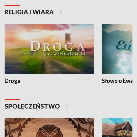
RELIGIA I WIARA
Droga
Słowo o Ewang
SPOŁECZEŃSTWO