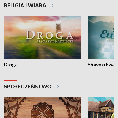
RELIGIA I WIARA
Droga
Słowo o Ewang
SPOŁECZEŃSTWO