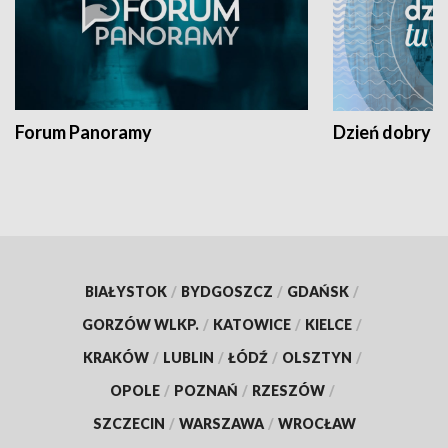
Forum Panoramy
Dzień dobry t
BIAŁYSTOK
/
BYDGOSZCZ
/
GDAŃSK
/
GORZÓW WLKP.
/
KATOWICE
/
KIELCE
/
KRAKÓW
/
LUBLIN
/
ŁÓDŹ
/
OLSZTYN
/
OPOLE
/
POZNAŃ
/
RZESZÓW
/
SZCZECIN
/
WARSZAWA
/
WROCŁAW