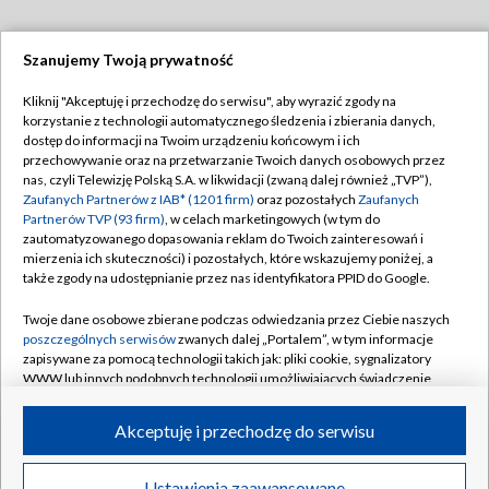
Szanujemy Twoją prywatność
Dołącz do nas:
Kliknij "Akceptuję i przechodzę do serwisu", aby wyrazić zgody na
korzystanie z technologii automatycznego śledzenia i zbierania danych,
TVP
dostęp do informacji na Twoim urządzeniu końcowym i ich
Abonament TVP
przechowywanie oraz na przetwarzanie Twoich danych osobowych przez
Regulamin TVP
nas, czyli Telewizję Polską S.A. w likwidacji (zwaną dalej również „TVP”),
Emisja w TVP
Zaufanych Partnerów z IAB* (1201 firm)
oraz pozostałych
Zaufanych
Polityka prywatności
Partnerów TVP (93 firm)
, w celach marketingowych (w tym do
Centrum informacji TVP
Moje zgody
zautomatyzowanego dopasowania reklam do Twoich zainteresowań i
mierzenia ich skuteczności) i pozostałych, które wskazujemy poniżej, a
Naziemna Telewizja Cyfrowa
Pomoc
także zgody na udostępnianie przez nas identyfikatora PPID do Google.
Sklep TVP
Biuro reklamy
Twoje dane osobowe zbierane podczas odwiedzania przez Ciebie naszych
Rada Programowa
poszczególnych serwisów
zwanych dalej „Portalem”, w tym informacje
Kontakt
zapisywane za pomocą technologii takich jak: pliki cookie, sygnalizatory
System NOS
WWW lub innych podobnych technologii umożliwiających świadczenie
dopasowanych i bezpiecznych usług, personalizację treści oraz reklam,
Informacje o nadawcy
Kanały
udostępnianie funkcji mediów społecznościowych oraz analizowanie
Akceptuję i przechodzę do serwisu
ruchu w Internecie.
Program dla prasy
©2026 Telewizja Polska S.A. w likwidacji
Biuro Reklamy
Twoje dane osobowe zbierane podczas odwiedzania przez Ciebie
Ustawienia zaawansowane