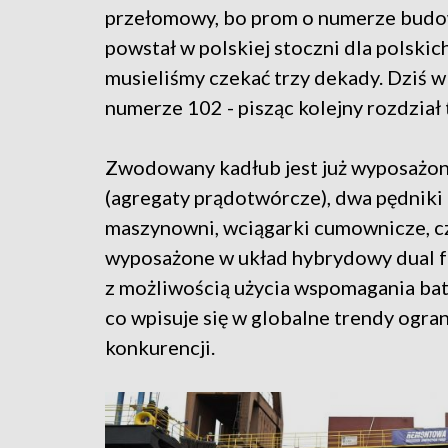
przełomowy, bo prom o numerze budo
powstał w polskiej stoczni dla polski
musieliśmy czekać trzy dekady. Dziś 
numerze 102 - pisząc kolejny rozdział t
Zwodowany kadłub jest już wyposażony 
(agregaty prądotwórcze), dwa pędniki
maszynowni, wciągarki cumownicze, c
wyposażone w układ hybrydowy dual fuel
z możliwością użycia wspomagania bat
co wpisuje się w globalne trendy ogra
konkurencji.