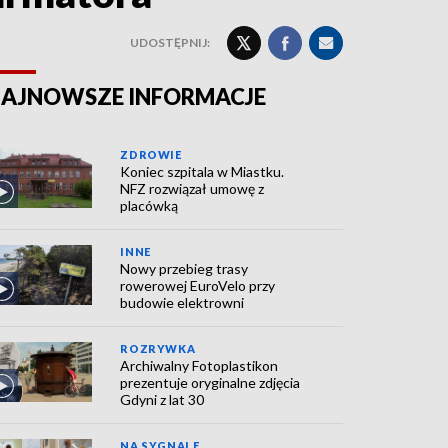
UDOSTĘPNIJ:
AJNOWSZE INFORMACJE
ZDROWIE
Koniec szpitala w Miastku.
NFZ rozwiązał umowę z
placówką
INNE
Nowy przebieg trasy
rowerowej EuroVelo przy
budowie elektrowni
ROZRYWKA
Archiwalny Fotoplastikon
prezentuje oryginalne zdjęcia
Gdyni z lat 30
NA SYGNALE