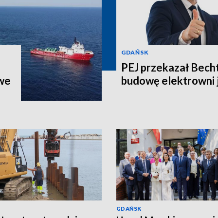
GDAŃSK
PEJ przekazał Bech
we
budowę elektrowni 
GDAŃSK