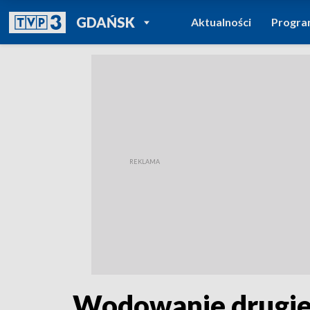
POWRÓT DO
GDAŃSK
Aktualności
Progr
TVP REGIONY
Wodowanie drugieg