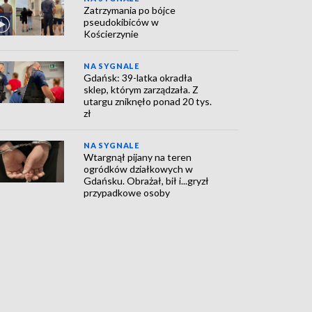
Zatrzymania po bójce
pseudokibiców w
Kościerzynie
NA SYGNALE
Gdańsk: 39-latka okradła
sklep, którym zarządzała. Z
utargu zniknęło ponad 20 tys.
zł
NA SYGNALE
Wtargnął pijany na teren
ogródków działkowych w
Gdańsku. Obrażał, bił i...gryzł
przypadkowe osoby