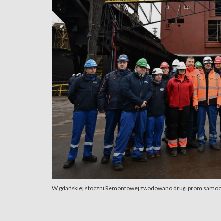
W gdańskiej stoczni Remontowej zwodowano drugi prom samoch