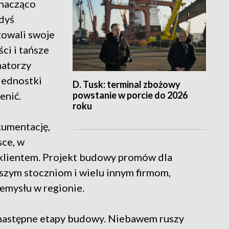
znacząco
edyś
zowali swoje
ci i tańsze
matorzy
 Jednostki
D. Tusk: terminal zbożowy
powstanie w porcie do 2026
enić.
roku
kumentację,
sce, w
klientem. Projekt budowy promów dla
szym stoczniom i wielu innym firmom,
zemysłu w regionie.
 następne etapy budowy. Niebawem ruszy