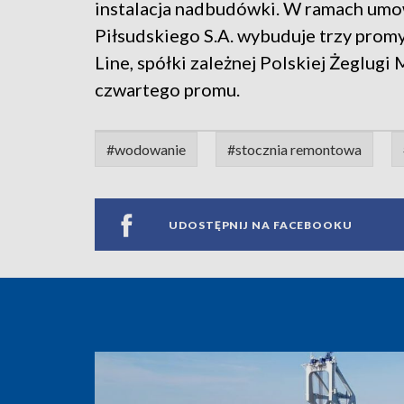
instalacja nadbudówki. W ramach umo
Piłsudskiego S.A. wybuduje trzy prom
Line, spółki zależnej Polskiej Żeglug
czwartego promu.
#wodowanie
#stocznia remontowa
UDOSTĘPNIJ NA FACEBOOKU