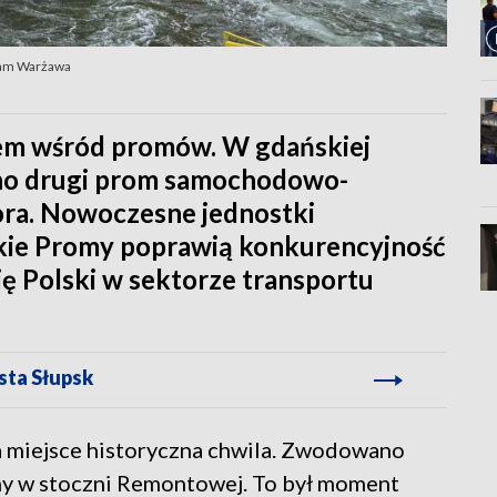
Adam Warżawa
m wśród promów. W gdańskiej
o drugi prom samochodowo-
ora. Nowoczesne jednostki
kie Promy poprawią konkurencyjność
ję Polski w sektorze transportu
sta Słupsk
 miejsce historyczna chwila. Zwodowano
ny w stoczni Remontowej. To był moment