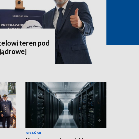
telowi teren pod
jądrowej
GDAŃSK