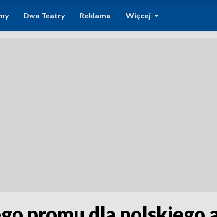
amy
Dwa Teatry
Reklama
Więcej
o promu dla polskiego 