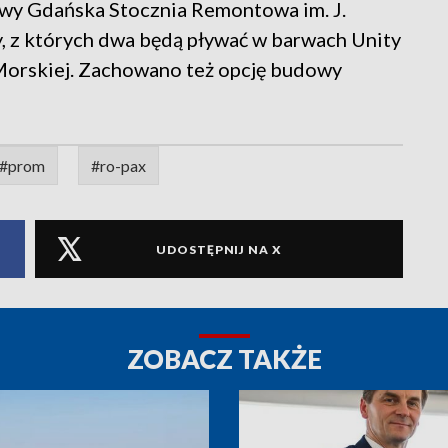
wy Gdańska Stocznia Remontowa im. J.
y, z których dwa będą pływać w barwach Unity
i Morskiej. Zachowano też opcję budowy
#prom
#ro-pax
UDOSTĘPNIJ NA X
ZOBACZ TAKŻE