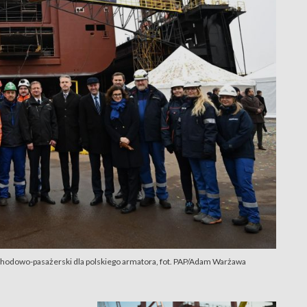
odowo-pasażerski dla polskiego armatora, fot. PAP/Adam Warżawa