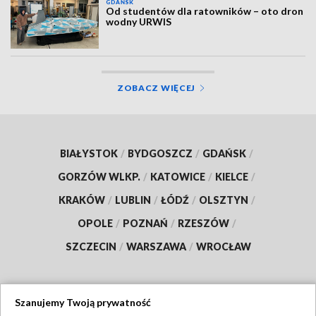
GDAŃSK
Od studentów dla ratowników – oto dron
wodny URWIS
ZOBACZ WIĘCEJ
BIAŁYSTOK
/
BYDGOSZCZ
/
GDAŃSK
/
GORZÓW WLKP.
/
KATOWICE
/
KIELCE
/
KRAKÓW
/
LUBLIN
/
ŁÓDŹ
/
OLSZTYN
/
OPOLE
/
POZNAŃ
/
RZESZÓW
/
SZCZECIN
/
WARSZAWA
/
WROCŁAW
Szanujemy Twoją prywatność
Dołącz do nas: