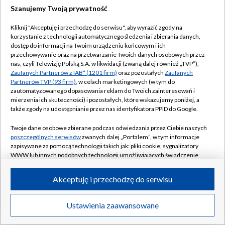
Szanujemy Twoją prywatność
Kliknij "Akceptuję i przechodzę do serwisu", aby wyrazić zgody na
korzystanie z technologii automatycznego śledzenia i zbierania danych,
dostęp do informacji na Twoim urządzeniu końcowym i ich
przechowywanie oraz na przetwarzanie Twoich danych osobowych przez
nas, czyli Telewizję Polską S.A. w likwidacji (zwaną dalej również „TVP”),
Zaufanych Partnerów z IAB* (1201 firm)
oraz pozostałych
Zaufanych
Partnerów TVP (93 firm)
, w celach marketingowych (w tym do
zautomatyzowanego dopasowania reklam do Twoich zainteresowań i
mierzenia ich skuteczności) i pozostałych, które wskazujemy poniżej, a
także zgody na udostępnianie przez nas identyfikatora PPID do Google.
Twoje dane osobowe zbierane podczas odwiedzania przez Ciebie naszych
poszczególnych serwisów
zwanych dalej „Portalem”, w tym informacje
zapisywane za pomocą technologii takich jak: pliki cookie, sygnalizatory
WWW lub innych podobnych technologii umożliwiających świadczenie
dopasowanych i bezpiecznych usług, personalizację treści oraz reklam,
udostępnianie funkcji mediów społecznościowych oraz analizowanie
Akceptuję i przechodzę do serwisu
ruchu w Internecie.
Twoje dane osobowe zbierane podczas odwiedzania przez Ciebie
Ustawienia zaawansowane
poszczególnych serwisów
na Portalu, takie jak adresy IP, identyfikatory
Twoich urządzeń końcowych i identyfikatory plików cookie, informacje o