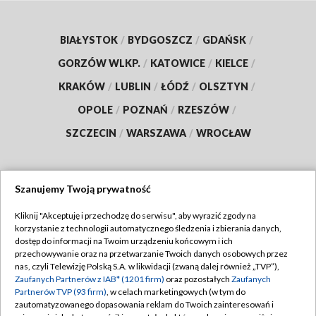
BIAŁYSTOK
/
BYDGOSZCZ
/
GDAŃSK
/
GORZÓW WLKP.
/
KATOWICE
/
KIELCE
/
KRAKÓW
/
LUBLIN
/
ŁÓDŹ
/
OLSZTYN
/
OPOLE
/
POZNAŃ
/
RZESZÓW
/
SZCZECIN
/
WARSZAWA
/
WROCŁAW
Szanujemy Twoją prywatność
Dołącz do nas:
Kliknij "Akceptuję i przechodzę do serwisu", aby wyrazić zgody na
korzystanie z technologii automatycznego śledzenia i zbierania danych,
TVP
dostęp do informacji na Twoim urządzeniu końcowym i ich
Abonament TVP
przechowywanie oraz na przetwarzanie Twoich danych osobowych przez
Regulamin TVP
nas, czyli Telewizję Polską S.A. w likwidacji (zwaną dalej również „TVP”),
Emisja w TVP
Polityka prywatności
Zaufanych Partnerów z IAB* (1201 firm)
oraz pozostałych
Zaufanych
Partnerów TVP (93 firm)
, w celach marketingowych (w tym do
Centrum informacji TVP
Moje zgody
zautomatyzowanego dopasowania reklam do Twoich zainteresowań i