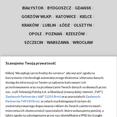
BIAŁYSTOK
/
BYDGOSZCZ
/
GDAŃSK
/
GORZÓW WLKP.
/
KATOWICE
/
KIELCE
/
KRAKÓW
/
LUBLIN
/
ŁÓDŹ
/
OLSZTYN
/
OPOLE
/
POZNAŃ
/
RZESZÓW
/
SZCZECIN
/
WARSZAWA
/
WROCŁAW
Szanujemy Twoją prywatność
Dołącz do nas:
Kliknij "Akceptuję i przechodzę do serwisu", aby wyrazić zgody na
korzystanie z technologii automatycznego śledzenia i zbierania danych,
TVP
dostęp do informacji na Twoim urządzeniu końcowym i ich
Abonament TVP
przechowywanie oraz na przetwarzanie Twoich danych osobowych przez
Regulamin TVP
nas, czyli Telewizję Polską S.A. w likwidacji (zwaną dalej również „TVP”),
Emisja w TVP
Polityka prywatności
Zaufanych Partnerów z IAB* (1201 firm)
oraz pozostałych
Zaufanych
Partnerów TVP (93 firm)
, w celach marketingowych (w tym do
Centrum informacji TVP
Moje zgody
zautomatyzowanego dopasowania reklam do Twoich zainteresowań i
mierzenia ich skuteczności) i pozostałych, które wskazujemy poniżej, a
Naziemna Telewizja Cyfrowa
Pomoc
także zgody na udostępnianie przez nas identyfikatora PPID do Google.