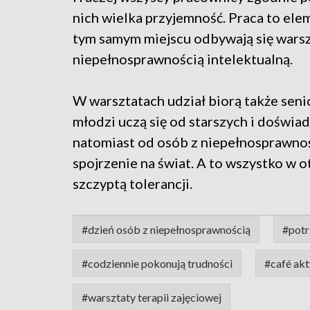
nich wielka przyjemność. Praca to elem
tym samym miejscu odbywają się warsz
niepełnosprawnością intelektualną.
W warsztatach udział biorą także seni
młodzi uczą się od starszych i doświa
natomiast od osób z niepełnosprawnoś
spojrzenie na świat. A to wszystko w o
szczyptą tolerancji.
#dzień osób z niepełnosprawnością
#potr
#codziennie pokonują trudności
#café ak
#warsztaty terapii zajęciowej