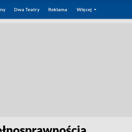
amy
Dwa Teatry
Reklama
Więcej
ełnosprawnością