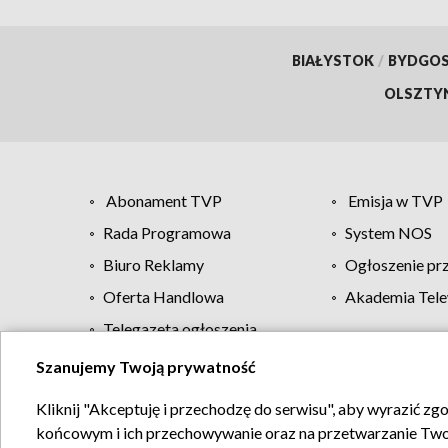
BIAŁYSTOK
/
BYDGO
OLSZTY
Abonament TVP
Emisja w TVP
Rada Programowa
System NOS
Biuro Reklamy
Ogłoszenie pr
Oferta Handlowa
Akademia Tele
Telegazeta ogłoszenia
Szanujemy Twoją prywatność
Regulamin TVP
Kliknij "Akceptuję i przechodzę do serwisu", aby wyrazić zg
końcowym i ich przechowywanie oraz na przetwarzanie Twoich