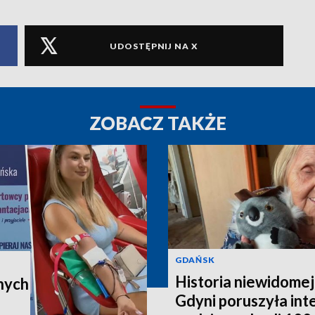
UDOSTĘPNIJ NA X
ZOBACZ TAKŻE
GDAŃSK
Historia niewidomej
nych
Gdyni poruszyła in