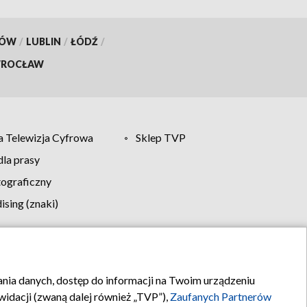
KÓW
/
LUBLIN
/
ŁÓDŹ
/
ROCŁAW
 Telewizja Cyfrowa
Sklep TVP
la prasy
tograficzny
sing (znaki)
klamy
Kontakt
rania danych, dostęp do informacji na Twoim urządzeniu
idacji (zwaną dalej również „TVP”),
Zaufanych Partnerów