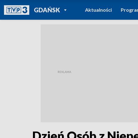
POWRÓT DO
GDAŃSK
Aktualności
Progr
TVP REGIONY
Dzień Osób z Niep