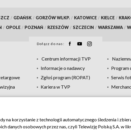
SZCZ
/
GDAŃSK
/
GORZÓW WLKP.
/
KATOWICE
/
KIELCE
/
KRA
N
/
OPOLE
/
POZNAŃ
/
RZESZÓW
/
SZCZECIN
/
WARSZAWA
/
W
Dołącz do nas:
Centrum informacji TVP
Naziemna
Informacje o nadawcy
Program d
zetargowe
Zgłoś program (ROPAT)
Serwis fo
wizyjna
Kariera w TVP
Merchandi
Polityka prywatności
Moje zgody
Pomoc
Biuro re
ody na korzystanie z technologii automatycznego śledzenia i zbie
 danych osobowych przez nas, czyli Telewizję Polską S.A. w likw