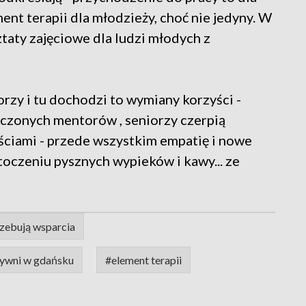
ent terapii dla młodzieży, choć nie jedyny. W
taty zajęciowe dla ludzi młodych z
orzy i tu dochodzi to wymiany korzyści -
dczonych mentorów , seniorzy czerpią
ciami - przede wszystkim empatię i nowe
toczeniu pysznych wypieków i kawy... ze
zebują wsparcia
tywni w gdańsku
#element terapii