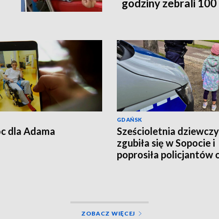
godziny zebrali 100 t
poleci do Australii
GDAŃSK
c dla Adama
Sześcioletnia dziewcz
zgubiła się w Sopocie i
poprosiła policjantów 
pomoc
ZOBACZ WIĘCEJ