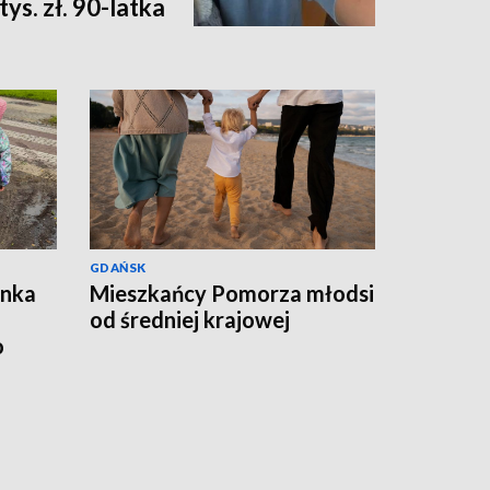
ys. zł. 90-latka
GDAŃSK
ynka
Mieszkańcy Pomorza młodsi
od średniej krajowej
o