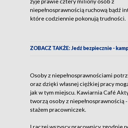
żyje prawie cztery miliony osób z
niepełnosprawnością ruchową bądź int
które codziennie pokonują trudności.
ZOBACZ TAKŻE: Jedź bezpiecznie - kam
Osoby z niepełnosprawnościami potrzeb
oraz dzięki własnej ciężkiej pracy mo
jak w tym miejscu. Kawiarnia Café Ak
tworzą osoby z niepełnosprawnością - 
stażem pracowniczek.
I raczej wszyscy pracownicy zgodnie p