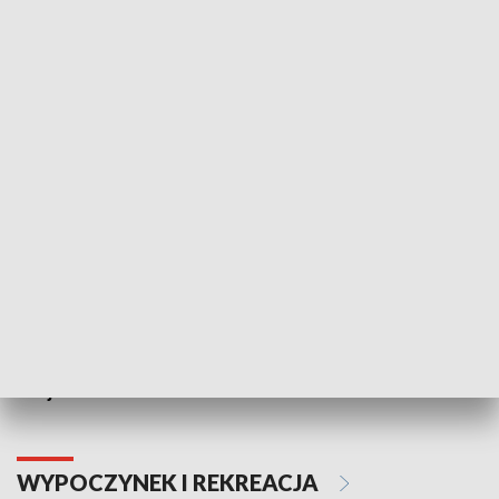
Lekcje obywatelskie
Epitafia Piaśn
ZDROWIE I NAUKA
Moje zdrowie
WYPOCZYNEK I REKREACJA