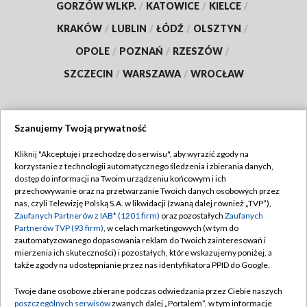
GORZÓW WLKP.
/
KATOWICE
/
KIELCE
/
KRAKÓW
/
LUBLIN
/
ŁÓDŹ
/
OLSZTYN
/
OPOLE
/
POZNAŃ
/
RZESZÓW
/
SZCZECIN
/
WARSZAWA
/
WROCŁAW
Szanujemy Twoją prywatność
Dołącz do nas:
Kliknij "Akceptuję i przechodzę do serwisu", aby wyrazić zgody na
korzystanie z technologii automatycznego śledzenia i zbierania danych,
TVP
dostęp do informacji na Twoim urządzeniu końcowym i ich
Abonament TVP
przechowywanie oraz na przetwarzanie Twoich danych osobowych przez
Regulamin TVP
nas, czyli Telewizję Polską S.A. w likwidacji (zwaną dalej również „TVP”),
Emisja w TVP
Zaufanych Partnerów z IAB* (1201 firm)
oraz pozostałych
Zaufanych
Polityka prywatności
Partnerów TVP (93 firm)
, w celach marketingowych (w tym do
Centrum informacji TVP
Moje zgody
zautomatyzowanego dopasowania reklam do Twoich zainteresowań i
mierzenia ich skuteczności) i pozostałych, które wskazujemy poniżej, a
Naziemna Telewizja Cyfrowa
Pomoc
także zgody na udostępnianie przez nas identyfikatora PPID do Google.
Sklep TVP
Biuro reklamy
Twoje dane osobowe zbierane podczas odwiedzania przez Ciebie naszych
Rada Programowa
poszczególnych serwisów
zwanych dalej „Portalem”, w tym informacje
Kontakt