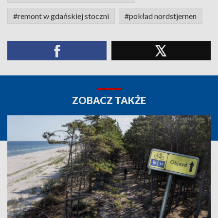
#remont w gdańskiej stoczni
#pokład nordstjernen
ZOBACZ TAKŻE