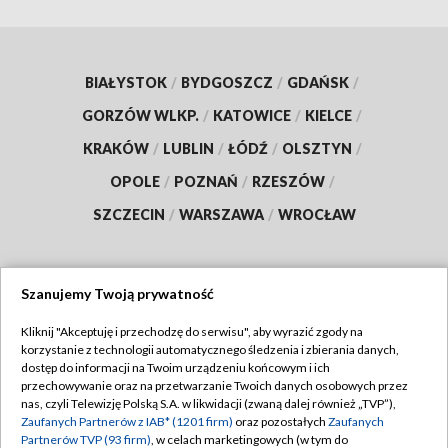
BIAŁYSTOK
/
BYDGOSZCZ
/
GDAŃSK
/
GORZÓW WLKP.
/
KATOWICE
/
KIELCE
/
KRAKÓW
/
LUBLIN
/
ŁÓDŹ
/
OLSZTYN
/
OPOLE
/
POZNAŃ
/
RZESZÓW
/
SZCZECIN
/
WARSZAWA
/
WROCŁAW
Szanujemy Twoją prywatność
Dołącz do nas:
Kliknij "Akceptuję i przechodzę do serwisu", aby wyrazić zgody na
korzystanie z technologii automatycznego śledzenia i zbierania danych,
TVP
dostęp do informacji na Twoim urządzeniu końcowym i ich
Abonament TVP
przechowywanie oraz na przetwarzanie Twoich danych osobowych przez
Regulamin TVP
nas, czyli Telewizję Polską S.A. w likwidacji (zwaną dalej również „TVP”),
Emisja w TVP
Polityka prywatności
Zaufanych Partnerów z IAB* (1201 firm)
oraz pozostałych
Zaufanych
Partnerów TVP (93 firm)
, w celach marketingowych (w tym do