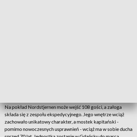
stoczni Safe. To praktycznie pływające muzeum, zbudowane
w starej technologii. Właśnie z racji wieku, każdy zabieg musi
być przeprowadzony perfekcyjnie - szczególnie tyczy się to
wymiany śruby napędowej oraz prac na nitowanym kadłubie.
Gwiazda polarna ma niespełna 81 metrów długości i 12
metrów szerokości - to niewiele nawet jak na 70-letnie
wycieczkowce. Ale wymiary norweskiej jednostki wynikają z
jej przeznaczenia. To statek, który kursuje pomiędzy
kontynentalną częścią Norwegii, a wyspami Svalbard na
Oceanie Arktycznym. Nie za duże rozmiary pozwalają
zachować manewrowość w takich warunkach. Prace
remontowe prowadzi międzynarodowy zespół.
Na pokład Nordstjernen może wejść 108 gości, a załoga
składa się z zespołu ekspedycyjnego. Jego wnętrze wciąż
zachowało unikatowy charakter, a mostek kapitański -
pomimo nowoczesnych usprawnień - wciąż ma w sobie ducha
sprzed 70 lat. Jednostka zostanie w Gdańsku do marca