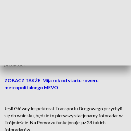
Ograniczenie prędkości na al. Niepodległości w Sopocie
jest często łamane
Statystyki policyjne jednoznacznie potwierdzają uwagi
mieszkańców. Tylko w 2024 roku, w ciągu pierwszych 10
miesięcy tego roku, funkcjonariusze Wydziału Ruchu
Drogowego Komendy Miejskiej Policji w Sopocie
odnotowali aż 1526 wykroczeń związanych przekroczeniem
prędkości.
ZOBACZ TAKŻE: Mija rok od startu roweru
metropolitalnego MEVO
Jeśli Główny Inspektorat Transportu Drogowego przychyli
się do wniosku, będzie to pierwszy stacjonarny fotoradar w
Trójmieście. Na Pomorzu funkcjonuje już 28 takich
fotoradarów.