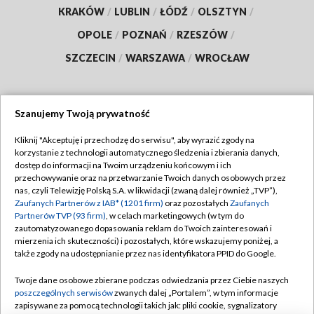
KRAKÓW
/
LUBLIN
/
ŁÓDŹ
/
OLSZTYN
/
OPOLE
/
POZNAŃ
/
RZESZÓW
/
SZCZECIN
/
WARSZAWA
/
WROCŁAW
Szanujemy Twoją prywatność
Dołącz do nas:
Kliknij "Akceptuję i przechodzę do serwisu", aby wyrazić zgody na
korzystanie z technologii automatycznego śledzenia i zbierania danych,
TVP
dostęp do informacji na Twoim urządzeniu końcowym i ich
Abonament TVP
przechowywanie oraz na przetwarzanie Twoich danych osobowych przez
Regulamin TVP
nas, czyli Telewizję Polską S.A. w likwidacji (zwaną dalej również „TVP”),
Emisja w TVP
Polityka prywatności
Zaufanych Partnerów z IAB* (1201 firm)
oraz pozostałych
Zaufanych
Partnerów TVP (93 firm)
, w celach marketingowych (w tym do
Centrum informacji TVP
Moje zgody
zautomatyzowanego dopasowania reklam do Twoich zainteresowań i
mierzenia ich skuteczności) i pozostałych, które wskazujemy poniżej, a
Naziemna Telewizja Cyfrowa
Pomoc
także zgody na udostępnianie przez nas identyfikatora PPID do Google.
Sklep TVP
Biuro reklamy
Twoje dane osobowe zbierane podczas odwiedzania przez Ciebie naszych
Rada Programowa
Kontakt
poszczególnych serwisów
zwanych dalej „Portalem”, w tym informacje
zapisywane za pomocą technologii takich jak: pliki cookie, sygnalizatory
System NOS