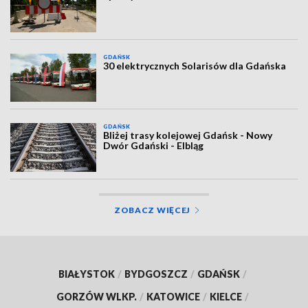
GDAŃSK
30 elektrycznych Solarisów dla Gdańska
GDAŃSK
Bliżej trasy kolejowej Gdańsk - Nowy
Dwór Gdański - Elbląg
ZOBACZ WIĘCEJ
BIAŁYSTOK
/
BYDGOSZCZ
/
GDAŃSK
/
GORZÓW WLKP.
/
KATOWICE
/
KIELCE
/