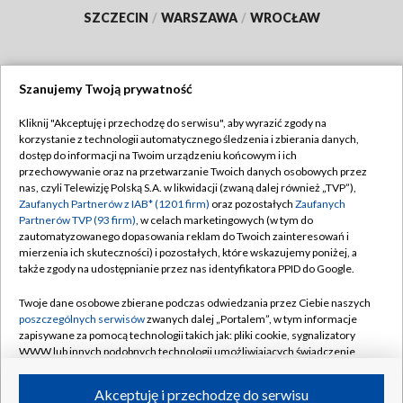
SZCZECIN
/
WARSZAWA
/
WROCŁAW
Szanujemy Twoją prywatność
Dołącz do nas:
Kliknij "Akceptuję i przechodzę do serwisu", aby wyrazić zgody na
korzystanie z technologii automatycznego śledzenia i zbierania danych,
TVP
dostęp do informacji na Twoim urządzeniu końcowym i ich
Abonament TVP
przechowywanie oraz na przetwarzanie Twoich danych osobowych przez
Regulamin TVP
nas, czyli Telewizję Polską S.A. w likwidacji (zwaną dalej również „TVP”),
Emisja w TVP
Zaufanych Partnerów z IAB* (1201 firm)
oraz pozostałych
Zaufanych
Polityka prywatności
Partnerów TVP (93 firm)
, w celach marketingowych (w tym do
Centrum informacji TVP
Moje zgody
zautomatyzowanego dopasowania reklam do Twoich zainteresowań i
mierzenia ich skuteczności) i pozostałych, które wskazujemy poniżej, a
Naziemna Telewizja Cyfrowa
Pomoc
także zgody na udostępnianie przez nas identyfikatora PPID do Google.
Sklep TVP
Biuro reklamy
Twoje dane osobowe zbierane podczas odwiedzania przez Ciebie naszych
Rada Programowa
poszczególnych serwisów
zwanych dalej „Portalem”, w tym informacje
Kontakt
zapisywane za pomocą technologii takich jak: pliki cookie, sygnalizatory
System NOS
WWW lub innych podobnych technologii umożliwiających świadczenie
dopasowanych i bezpiecznych usług, personalizację treści oraz reklam,
Informacje o nadawcy
Kanały
udostępnianie funkcji mediów społecznościowych oraz analizowanie
Akceptuję i przechodzę do serwisu
ruchu w Internecie.
Program dla prasy