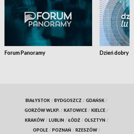
Forum Panoramy
Dzień dobry t
BIAŁYSTOK
/
BYDGOSZCZ
/
GDAŃSK
/
GORZÓW WLKP.
/
KATOWICE
/
KIELCE
/
KRAKÓW
/
LUBLIN
/
ŁÓDŹ
/
OLSZTYN
/
OPOLE
/
POZNAŃ
/
RZESZÓW
/