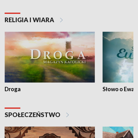
RELIGIA I WIARA
Droga
Słowo o Ewang
SPOŁECZEŃSTWO