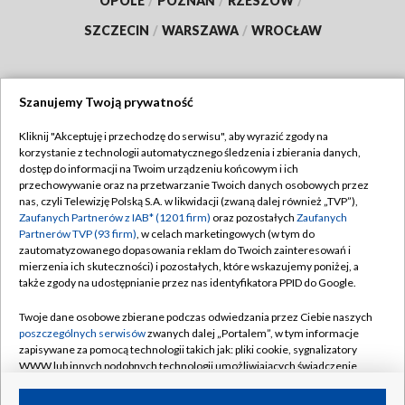
OPOLE
/
POZNAŃ
/
RZESZÓW
/
SZCZECIN
/
WARSZAWA
/
WROCŁAW
Szanujemy Twoją prywatność
Dołącz do nas:
Kliknij "Akceptuję i przechodzę do serwisu", aby wyrazić zgody na
korzystanie z technologii automatycznego śledzenia i zbierania danych,
TVP
dostęp do informacji na Twoim urządzeniu końcowym i ich
Abonament TVP
przechowywanie oraz na przetwarzanie Twoich danych osobowych przez
Regulamin TVP
nas, czyli Telewizję Polską S.A. w likwidacji (zwaną dalej również „TVP”),
Emisja w TVP
Zaufanych Partnerów z IAB* (1201 firm)
oraz pozostałych
Zaufanych
Polityka prywatności
Partnerów TVP (93 firm)
, w celach marketingowych (w tym do
Centrum informacji TVP
Moje zgody
zautomatyzowanego dopasowania reklam do Twoich zainteresowań i
mierzenia ich skuteczności) i pozostałych, które wskazujemy poniżej, a
Naziemna Telewizja Cyfrowa
Pomoc
także zgody na udostępnianie przez nas identyfikatora PPID do Google.
Sklep TVP
Biuro reklamy
Twoje dane osobowe zbierane podczas odwiedzania przez Ciebie naszych
Rada Programowa
poszczególnych serwisów
zwanych dalej „Portalem”, w tym informacje
Kontakt
zapisywane za pomocą technologii takich jak: pliki cookie, sygnalizatory
System NOS
WWW lub innych podobnych technologii umożliwiających świadczenie
dopasowanych i bezpiecznych usług, personalizację treści oraz reklam,
Informacje o nadawcy
Kanały
udostępnianie funkcji mediów społecznościowych oraz analizowanie