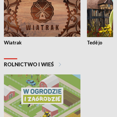
Wiatrak
Tedë jo
ROLNICTWO I WIEŚ