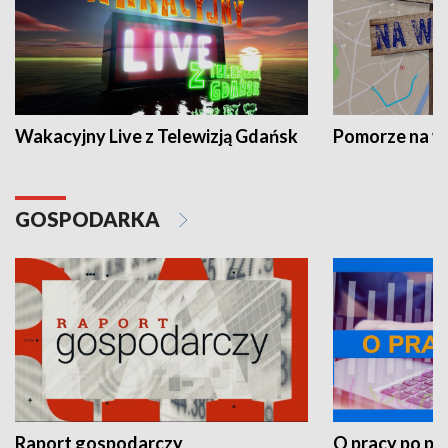
Wakacyjny Live z Telewizją Gdańsk
Pomorze na 
GOSPODARKA
Raport gospodarczy
O pracy po pr