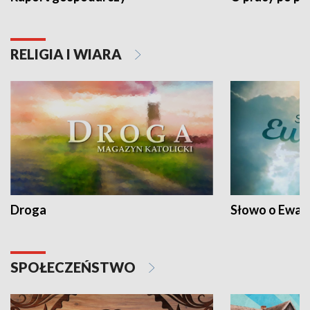
RELIGIA I WIARA
Droga
Słowo o Ewang
SPOŁECZEŃSTWO