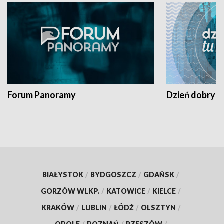
Forum Panoramy
Dzień dobry t
BIAŁYSTOK
/
BYDGOSZCZ
/
GDAŃSK
/
GORZÓW WLKP.
/
KATOWICE
/
KIELCE
/
KRAKÓW
/
LUBLIN
/
ŁÓDŹ
/
OLSZTYN
/