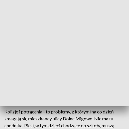
Protest mieszkańców Dolnego Migowa
„To tylko kwestia czasu, kiedy dojdzie do tragedii” -
mówią mieszkańcy ulicy Dolne Migowo. Jezdnia
dwukierunkowa jest za wąska, żeby zmieściły się na
niej dwa samochody, brakuje też chodnika.
Mieszkańcy wcześniej zgłaszali do Urzędu Miasta
Gdańska m.in. prośbę o poszerzenie jezdni - dzisiaj
zorganizowali protest w tej sprawie.
Kolizje i potrącenia - to problemy, z którymi na co dzień
zmagają się mieszkańcy ulicy Dolne Migowo. Nie ma tu
chodnika. Piesi, w tym dzieci chodzące do szkoły, muszą