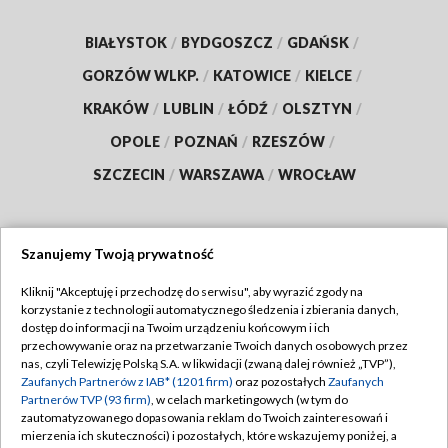
BIAŁYSTOK
/
BYDGOSZCZ
/
GDAŃSK
/
GORZÓW WLKP.
/
KATOWICE
/
KIELCE
/
KRAKÓW
/
LUBLIN
/
ŁÓDŹ
/
OLSZTYN
/
OPOLE
/
POZNAŃ
/
RZESZÓW
/
SZCZECIN
/
WARSZAWA
/
WROCŁAW
Szanujemy Twoją prywatność
Dołącz do nas:
Kliknij "Akceptuję i przechodzę do serwisu", aby wyrazić zgody na
korzystanie z technologii automatycznego śledzenia i zbierania danych,
TVP
dostęp do informacji na Twoim urządzeniu końcowym i ich
Abonament TVP
przechowywanie oraz na przetwarzanie Twoich danych osobowych przez
Regulamin TVP
nas, czyli Telewizję Polską S.A. w likwidacji (zwaną dalej również „TVP”),
Emisja w TVP
Polityka prywatności
Zaufanych Partnerów z IAB* (1201 firm)
oraz pozostałych
Zaufanych
Partnerów TVP (93 firm)
, w celach marketingowych (w tym do
Centrum informacji TVP
Moje zgody
zautomatyzowanego dopasowania reklam do Twoich zainteresowań i
mierzenia ich skuteczności) i pozostałych, które wskazujemy poniżej, a
Naziemna Telewizja Cyfrowa
Pomoc