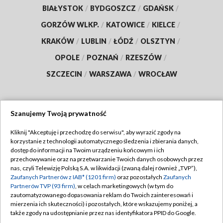
BIAŁYSTOK
/
BYDGOSZCZ
/
GDAŃSK
/
GORZÓW WLKP.
/
KATOWICE
/
KIELCE
/
KRAKÓW
/
LUBLIN
/
ŁÓDŹ
/
OLSZTYN
/
OPOLE
/
POZNAŃ
/
RZESZÓW
/
SZCZECIN
/
WARSZAWA
/
WROCŁAW
Szanujemy Twoją prywatność
Dołącz do nas:
Kliknij "Akceptuję i przechodzę do serwisu", aby wyrazić zgody na
korzystanie z technologii automatycznego śledzenia i zbierania danych,
TVP
dostęp do informacji na Twoim urządzeniu końcowym i ich
Abonament TVP
przechowywanie oraz na przetwarzanie Twoich danych osobowych przez
Regulamin TVP
nas, czyli Telewizję Polską S.A. w likwidacji (zwaną dalej również „TVP”),
Emisja w TVP
Polityka prywatności
Zaufanych Partnerów z IAB* (1201 firm)
oraz pozostałych
Zaufanych
Partnerów TVP (93 firm)
, w celach marketingowych (w tym do
Centrum informacji TVP
Moje zgody
zautomatyzowanego dopasowania reklam do Twoich zainteresowań i
mierzenia ich skuteczności) i pozostałych, które wskazujemy poniżej, a
Naziemna Telewizja Cyfrowa
Pomoc
także zgody na udostępnianie przez nas identyfikatora PPID do Google.