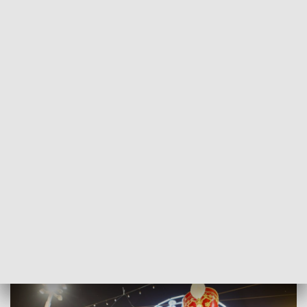
POWRÓT DO
GDAŃSK
TVP REGIONY
Czy chętnie odwiedzamy świąteczne
jarmarki?
2024-11-24