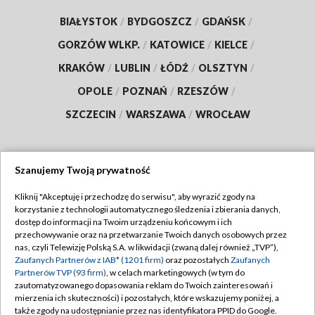
BIAŁYSTOK
/
BYDGOSZCZ
/
GDAŃSK
/
GORZÓW WLKP.
/
KATOWICE
/
KIELCE
/
KRAKÓW
/
LUBLIN
/
ŁÓDŹ
/
OLSZTYN
/
OPOLE
/
POZNAŃ
/
RZESZÓW
/
SZCZECIN
/
WARSZAWA
/
WROCŁAW
Szanujemy Twoją prywatność
Dołącz do nas:
Kliknij "Akceptuję i przechodzę do serwisu", aby wyrazić zgody na
korzystanie z technologii automatycznego śledzenia i zbierania danych,
TVP
dostęp do informacji na Twoim urządzeniu końcowym i ich
Abonament TVP
przechowywanie oraz na przetwarzanie Twoich danych osobowych przez
Regulamin TVP
nas, czyli Telewizję Polską S.A. w likwidacji (zwaną dalej również „TVP”),
Emisja w TVP
Polityka prywatności
Zaufanych Partnerów z IAB* (1201 firm)
oraz pozostałych
Zaufanych
Partnerów TVP (93 firm)
, w celach marketingowych (w tym do
Centrum informacji TVP
Moje zgody
zautomatyzowanego dopasowania reklam do Twoich zainteresowań i
mierzenia ich skuteczności) i pozostałych, które wskazujemy poniżej, a
Naziemna Telewizja Cyfrowa
Pomoc
także zgody na udostępnianie przez nas identyfikatora PPID do Google.