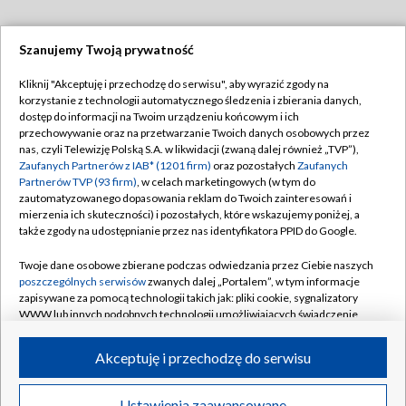
Szanujemy Twoją prywatność
Dołącz do nas:
Kliknij "Akceptuję i przechodzę do serwisu", aby wyrazić zgody na
korzystanie z technologii automatycznego śledzenia i zbierania danych,
TVP
dostęp do informacji na Twoim urządzeniu końcowym i ich
Abonament TVP
przechowywanie oraz na przetwarzanie Twoich danych osobowych przez
Regulamin TVP
nas, czyli Telewizję Polską S.A. w likwidacji (zwaną dalej również „TVP”),
Emisja w TVP
Zaufanych Partnerów z IAB* (1201 firm)
oraz pozostałych
Zaufanych
Polityka prywatności
Partnerów TVP (93 firm)
, w celach marketingowych (w tym do
Centrum informacji TVP
Moje zgody
zautomatyzowanego dopasowania reklam do Twoich zainteresowań i
mierzenia ich skuteczności) i pozostałych, które wskazujemy poniżej, a
Naziemna Telewizja Cyfrowa
Pomoc
także zgody na udostępnianie przez nas identyfikatora PPID do Google.
Sklep TVP
Biuro reklamy
Twoje dane osobowe zbierane podczas odwiedzania przez Ciebie naszych
Rada Programowa
poszczególnych serwisów
zwanych dalej „Portalem”, w tym informacje
Kontakt
zapisywane za pomocą technologii takich jak: pliki cookie, sygnalizatory
System NOS
WWW lub innych podobnych technologii umożliwiających świadczenie
dopasowanych i bezpiecznych usług, personalizację treści oraz reklam,
Informacje o nadawcy
Kanały
udostępnianie funkcji mediów społecznościowych oraz analizowanie
Akceptuję i przechodzę do serwisu
ruchu w Internecie.
Program dla prasy
©2026 Telewizja Polska S.A. w likwidacji
Biuro Reklamy
Twoje dane osobowe zbierane podczas odwiedzania przez Ciebie
Ustawienia zaawansowane