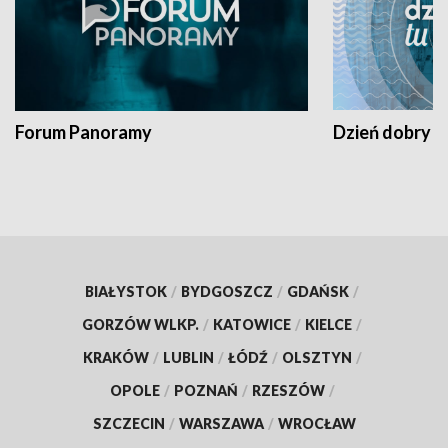
Forum Panoramy
Dzień dobry t
BIAŁYSTOK
/
BYDGOSZCZ
/
GDAŃSK
/
GORZÓW WLKP.
/
KATOWICE
/
KIELCE
/
KRAKÓW
/
LUBLIN
/
ŁÓDŹ
/
OLSZTYN
/
OPOLE
/
POZNAŃ
/
RZESZÓW
/
SZCZECIN
/
WARSZAWA
/
WROCŁAW