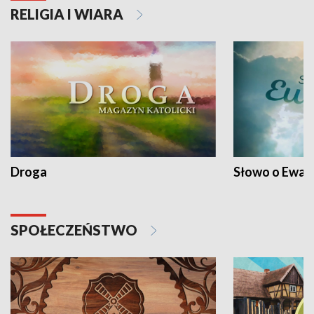
RELIGIA I WIARA
Droga
Słowo o Ewang
SPOŁECZEŃSTWO