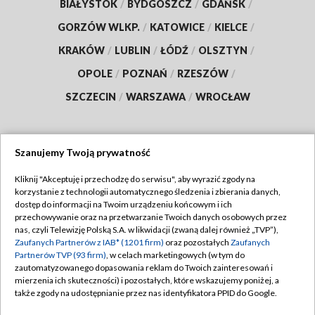
BIAŁYSTOK
/
BYDGOSZCZ
/
GDAŃSK
/
GORZÓW WLKP.
/
KATOWICE
/
KIELCE
/
KRAKÓW
/
LUBLIN
/
ŁÓDŹ
/
OLSZTYN
/
OPOLE
/
POZNAŃ
/
RZESZÓW
/
SZCZECIN
/
WARSZAWA
/
WROCŁAW
Szanujemy Twoją prywatność
Dołącz do nas:
Kliknij "Akceptuję i przechodzę do serwisu", aby wyrazić zgody na
korzystanie z technologii automatycznego śledzenia i zbierania danych,
TVP
dostęp do informacji na Twoim urządzeniu końcowym i ich
Abonament TVP
przechowywanie oraz na przetwarzanie Twoich danych osobowych przez
Regulamin TVP
nas, czyli Telewizję Polską S.A. w likwidacji (zwaną dalej również „TVP”),
Emisja w TVP
Polityka prywatności
Zaufanych Partnerów z IAB* (1201 firm)
oraz pozostałych
Zaufanych
Partnerów TVP (93 firm)
, w celach marketingowych (w tym do
Centrum informacji TVP
Moje zgody
zautomatyzowanego dopasowania reklam do Twoich zainteresowań i
mierzenia ich skuteczności) i pozostałych, które wskazujemy poniżej, a
Naziemna Telewizja Cyfrowa
Pomoc
także zgody na udostępnianie przez nas identyfikatora PPID do Google.
Sklep TVP
Biuro reklamy