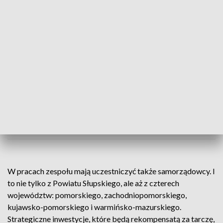
samorządowcy z regionu słupskiego zwrócili się do rządu o
przedłużenie programu wypłaty rekompensat za lokalizację
tarczy antyrakietowej na ich terenie. Zgodnie z planem
trwający od pięciu lat program wypłaty rekompensat ma się
zakończyć już w 2026 roku. Na odpowiedź rządu, a
dokładnie Ministerstwa Obrony Narodowej, samorządowcy
z regionu słupskiego nie musieli długo czekać.
ZOBACZ TAKŻE: Jedź bezpiecznie -
kampania TVP3 Gdańsk
W pracach zespołu mają uczestniczyć także samorządowcy. I
to nie tylko z Powiatu Słupskiego, ale aż z czterech
województw: pomorskiego, zachodniopomorskiego,
kujawsko-pomorskiego i warmińsko-mazurskiego.
Strategiczne inwestycje, które będą rekompensatą za tarczę,