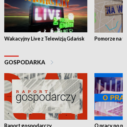
Wakacyjny Live z Telewizją Gdańsk
Pomorze na 
GOSPODARKA
Raport gospodarczy
O pracy po pr