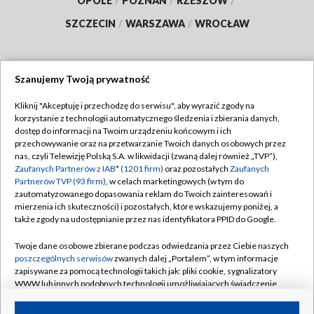
OPOLE
/
POZNAŃ
/
RZESZÓW
/
SZCZECIN
/
WARSZAWA
/
WROCŁAW
Szanujemy Twoją prywatność
Dołącz do nas:
Kliknij "Akceptuję i przechodzę do serwisu", aby wyrazić zgody na
korzystanie z technologii automatycznego śledzenia i zbierania danych,
TVP
dostęp do informacji na Twoim urządzeniu końcowym i ich
Abonament TVP
przechowywanie oraz na przetwarzanie Twoich danych osobowych przez
Regulamin TVP
nas, czyli Telewizję Polską S.A. w likwidacji (zwaną dalej również „TVP”),
Emisja w TVP
Zaufanych Partnerów z IAB* (1201 firm)
oraz pozostałych
Zaufanych
Polityka prywatności
Partnerów TVP (93 firm)
, w celach marketingowych (w tym do
Centrum informacji TVP
Moje zgody
zautomatyzowanego dopasowania reklam do Twoich zainteresowań i
mierzenia ich skuteczności) i pozostałych, które wskazujemy poniżej, a
Naziemna Telewizja Cyfrowa
Pomoc
także zgody na udostępnianie przez nas identyfikatora PPID do Google.
Sklep TVP
Biuro reklamy
Twoje dane osobowe zbierane podczas odwiedzania przez Ciebie naszych
Rada Programowa
poszczególnych serwisów
zwanych dalej „Portalem”, w tym informacje
Kontakt
zapisywane za pomocą technologii takich jak: pliki cookie, sygnalizatory
System NOS
WWW lub innych podobnych technologii umożliwiających świadczenie
dopasowanych i bezpiecznych usług, personalizację treści oraz reklam,
Informacje o nadawcy
Kanały
udostępnianie funkcji mediów społecznościowych oraz analizowanie