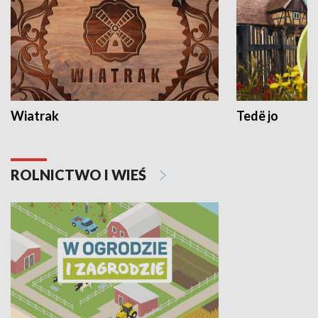
Wiatrak
Tedë jo
ROLNICTWO I WIEŚ