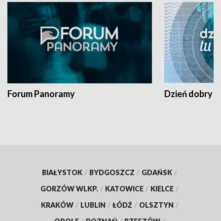
Forum Panoramy
Dzień dobry t
BIAŁYSTOK
/
BYDGOSZCZ
/
GDAŃSK
/
GORZÓW WLKP.
/
KATOWICE
/
KIELCE
/
KRAKÓW
/
LUBLIN
/
ŁÓDŹ
/
OLSZTYN
/