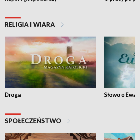
RELIGIA I WIARA
Droga
Słowo o Ewang
SPOŁECZEŃSTWO