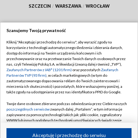
SZCZECIN
/
WARSZAWA
/
WROCŁAW
Szanujemy Twoją prywatność
Dołącz do nas:
Kliknij "Akceptuję i przechodzę do serwisu", aby wyrazić zgody na
korzystanie z technologii automatycznego śledzenia i zbierania danych,
TVP
dostęp do informacji na Twoim urządzeniu końcowym i ich
Abonament TVP
przechowywanie oraz na przetwarzanie Twoich danych osobowych przez
Regulamin TVP
nas, czyli Telewizję Polską S.A. w likwidacji (zwaną dalej również „TVP”),
Emisja w TVP
Zaufanych Partnerów z IAB* (1201 firm)
oraz pozostałych
Zaufanych
Polityka prywatności
Partnerów TVP (93 firm)
, w celach marketingowych (w tym do
Centrum informacji TVP
Moje zgody
zautomatyzowanego dopasowania reklam do Twoich zainteresowań i
mierzenia ich skuteczności) i pozostałych, które wskazujemy poniżej, a
Naziemna Telewizja Cyfrowa
Pomoc
także zgody na udostępnianie przez nas identyfikatora PPID do Google.
Sklep TVP
Biuro reklamy
Twoje dane osobowe zbierane podczas odwiedzania przez Ciebie naszych
Rada Programowa
poszczególnych serwisów
zwanych dalej „Portalem”, w tym informacje
Kontakt
zapisywane za pomocą technologii takich jak: pliki cookie, sygnalizatory
System NOS
WWW lub innych podobnych technologii umożliwiających świadczenie
dopasowanych i bezpiecznych usług, personalizację treści oraz reklam,
Informacje o nadawcy
Kanały
udostępnianie funkcji mediów społecznościowych oraz analizowanie
Akceptuję i przechodzę do serwisu
ruchu w Internecie.
Program dla prasy