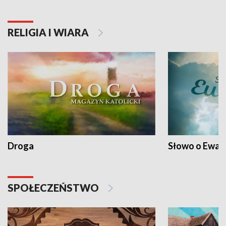
RELIGIA I WIARA
Droga
Słowo o Ewang
SPOŁECZEŃSTWO