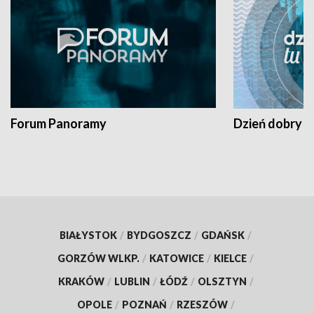
Forum Panoramy
Dzień dobry t
BIAŁYSTOK
/
BYDGOSZCZ
/
GDAŃSK
/
GORZÓW WLKP.
/
KATOWICE
/
KIELCE
/
KRAKÓW
/
LUBLIN
/
ŁÓDŹ
/
OLSZTYN
/
OPOLE
/
POZNAŃ
/
RZESZÓW
/