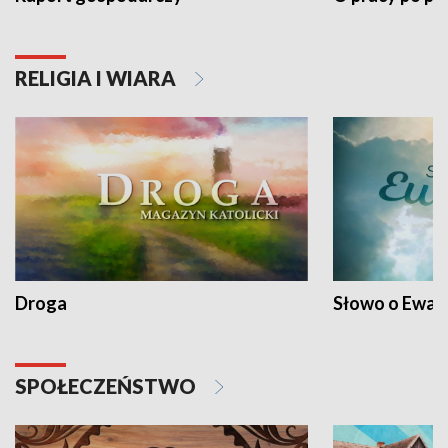
RELIGIA I WIARA
Droga
Słowo o Ewang
SPOŁECZEŃSTWO