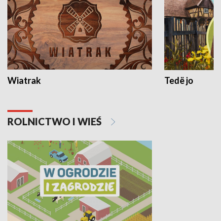
Wiatrak
Tedë jo
ROLNICTWO I WIEŚ