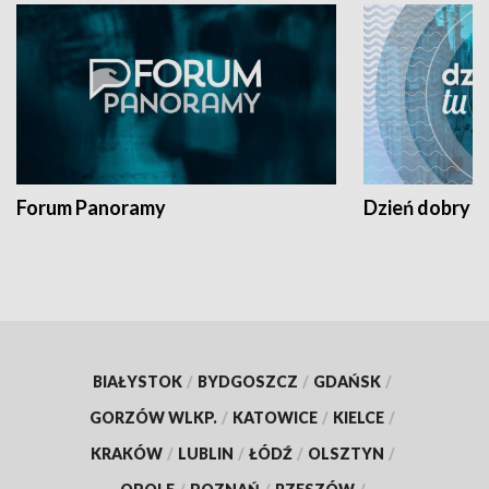
Forum Panoramy
Dzień dobry t
BIAŁYSTOK
/
BYDGOSZCZ
/
GDAŃSK
/
GORZÓW WLKP.
/
KATOWICE
/
KIELCE
/
KRAKÓW
/
LUBLIN
/
ŁÓDŹ
/
OLSZTYN
/