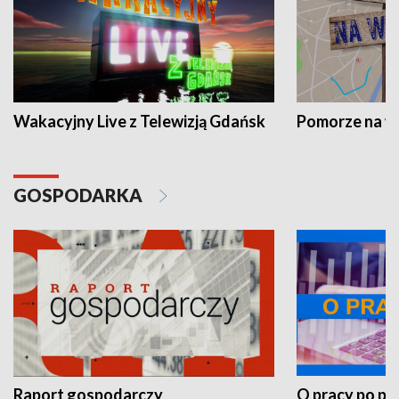
Wakacyjny Live z Telewizją Gdańsk
Pomorze na 
GOSPODARKA
Raport gospodarczy
O pracy po pr