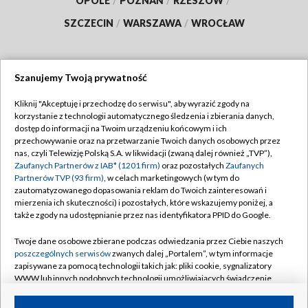
OPOLE
/
POZNAŃ
/
RZESZÓW
/
SZCZECIN
/
WARSZAWA
/
WROCŁAW
Szanujemy Twoją prywatność
Dołącz do nas:
Kliknij "Akceptuję i przechodzę do serwisu", aby wyrazić zgody na
korzystanie z technologii automatycznego śledzenia i zbierania danych,
TVP
dostęp do informacji na Twoim urządzeniu końcowym i ich
Abonament TVP
przechowywanie oraz na przetwarzanie Twoich danych osobowych przez
Regulamin TVP
nas, czyli Telewizję Polską S.A. w likwidacji (zwaną dalej również „TVP”),
Emisja w TVP
Zaufanych Partnerów z IAB* (1201 firm)
oraz pozostałych
Zaufanych
Polityka prywatności
Partnerów TVP (93 firm)
, w celach marketingowych (w tym do
Centrum informacji TVP
Moje zgody
zautomatyzowanego dopasowania reklam do Twoich zainteresowań i
mierzenia ich skuteczności) i pozostałych, które wskazujemy poniżej, a
Naziemna Telewizja Cyfrowa
Pomoc
także zgody na udostępnianie przez nas identyfikatora PPID do Google.
Sklep TVP
Biuro reklamy
Twoje dane osobowe zbierane podczas odwiedzania przez Ciebie naszych
Rada Programowa
poszczególnych serwisów
zwanych dalej „Portalem”, w tym informacje
Kontakt
zapisywane za pomocą technologii takich jak: pliki cookie, sygnalizatory
System NOS
WWW lub innych podobnych technologii umożliwiających świadczenie
dopasowanych i bezpiecznych usług, personalizację treści oraz reklam,
Informacje o nadawcy
Kanały
udostępnianie funkcji mediów społecznościowych oraz analizowanie