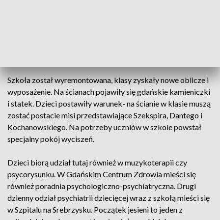
swoich domów. Przez długi czas był to jedyny w Gdańsku
dzienny oddział psychiatrii dla dzieci. Mieści się tutaj szkoła.
Uczą się w niej dzieci od 7 klasy szkoły podstawowej do 4
klasy szkoły średniej. Maturę piszą w swojej macierzystej
szkole, ale przygotowują się do niej na oddziale.
Szkoła został wyremontowana, klasy zyskały nowe oblicze i
wyposażenie. Na ścianach pojawiły się gdańskie kamieniczki
i statek. Dzieci postawiły warunek- na ścianie w klasie muszą
zostać postacie misi przedstawiające Szekspira, Dantego i
Kochanowskiego. Na potrzeby uczniów w szkole powstał
specjalny pokój wyciszeń.
Dzieci biorą udział tutaj również w muzykoterapii czy
psycorysunku. W Gdańskim Centrum Zdrowia mieści się
również poradnia psychologiczno-psychiatryczna. Drugi
dzienny odział psychiatrii dziecięcej wraz z szkołą mieści się
w Szpitalu na Srebrzysku. Początek jesieni to jeden z