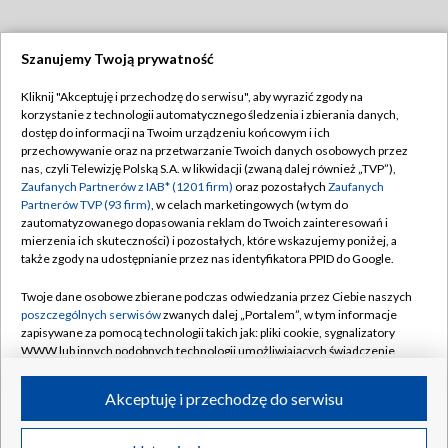
Szanujemy Twoją prywatność
Dołącz do nas:
Kliknij "Akceptuję i przechodzę do serwisu", aby wyrazić zgody na
korzystanie z technologii automatycznego śledzenia i zbierania danych,
TVP
dostęp do informacji na Twoim urządzeniu końcowym i ich
Abonament TVP
przechowywanie oraz na przetwarzanie Twoich danych osobowych przez
Regulamin TVP
nas, czyli Telewizję Polską S.A. w likwidacji (zwaną dalej również „TVP”),
Emisja w TVP
Polityka prywatności
Zaufanych Partnerów z IAB* (1201 firm)
oraz pozostałych
Zaufanych
Partnerów TVP (93 firm)
, w celach marketingowych (w tym do
Centrum informacji TVP
Moje zgody
zautomatyzowanego dopasowania reklam do Twoich zainteresowań i
mierzenia ich skuteczności) i pozostałych, które wskazujemy poniżej, a
Naziemna Telewizja Cyfrowa
Pomoc
także zgody na udostępnianie przez nas identyfikatora PPID do Google.
Sklep TVP
Biuro reklamy
Twoje dane osobowe zbierane podczas odwiedzania przez Ciebie naszych
Rada Programowa
Kontakt
poszczególnych serwisów
zwanych dalej „Portalem”, w tym informacje
zapisywane za pomocą technologii takich jak: pliki cookie, sygnalizatory
System NOS
WWW lub innych podobnych technologii umożliwiających świadczenie
dopasowanych i bezpiecznych usług, personalizację treści oraz reklam,
Informacje o nadawcy
Kanały
udostępnianie funkcji mediów społecznościowych oraz analizowanie
Akceptuję i przechodzę do serwisu
ruchu w Internecie.
Program dla prasy
©2026 Telewizja Polska S.A. w likwidacji
Biuro Reklamy
Twoje dane osobowe zbierane podczas odwiedzania przez Ciebie