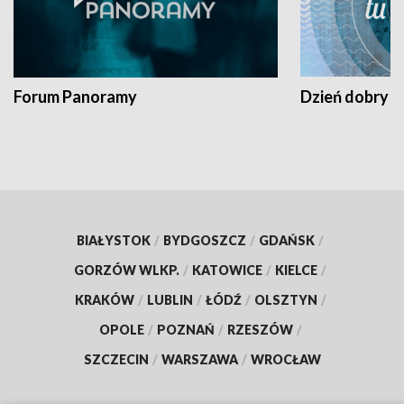
Forum Panoramy
Dzień dobry t
BIAŁYSTOK
/
BYDGOSZCZ
/
GDAŃSK
/
GORZÓW WLKP.
/
KATOWICE
/
KIELCE
/
KRAKÓW
/
LUBLIN
/
ŁÓDŹ
/
OLSZTYN
/
OPOLE
/
POZNAŃ
/
RZESZÓW
/
SZCZECIN
/
WARSZAWA
/
WROCŁAW