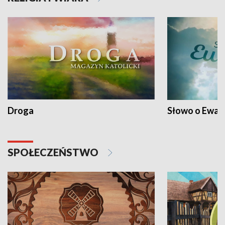
Droga
Słowo o Ewang
SPOŁECZEŃSTWO