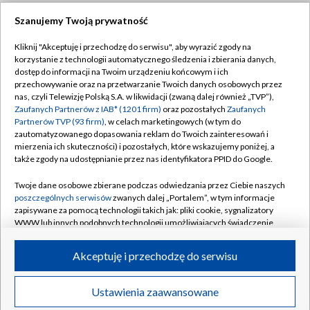
Szanujemy Twoją prywatność
Dołącz do nas:
Kliknij "Akceptuję i przechodzę do serwisu", aby wyrazić zgody na
korzystanie z technologii automatycznego śledzenia i zbierania danych,
TVP
dostęp do informacji na Twoim urządzeniu końcowym i ich
Abonament TVP
przechowywanie oraz na przetwarzanie Twoich danych osobowych przez
Regulamin TVP
nas, czyli Telewizję Polską S.A. w likwidacji (zwaną dalej również „TVP”),
Emisja w TVP
Zaufanych Partnerów z IAB* (1201 firm)
oraz pozostałych
Zaufanych
Polityka prywatności
Partnerów TVP (93 firm)
, w celach marketingowych (w tym do
Centrum informacji TVP
Moje zgody
zautomatyzowanego dopasowania reklam do Twoich zainteresowań i
mierzenia ich skuteczności) i pozostałych, które wskazujemy poniżej, a
Naziemna Telewizja Cyfrowa
Pomoc
także zgody na udostępnianie przez nas identyfikatora PPID do Google.
Sklep TVP
Biuro reklamy
Twoje dane osobowe zbierane podczas odwiedzania przez Ciebie naszych
Rada Programowa
poszczególnych serwisów
zwanych dalej „Portalem”, w tym informacje
Kontakt
zapisywane za pomocą technologii takich jak: pliki cookie, sygnalizatory
System NOS
WWW lub innych podobnych technologii umożliwiających świadczenie
dopasowanych i bezpiecznych usług, personalizację treści oraz reklam,
Informacje o nadawcy
Kanały
udostępnianie funkcji mediów społecznościowych oraz analizowanie
Akceptuję i przechodzę do serwisu
ruchu w Internecie.
Program dla prasy
©2026 Telewizja Polska S.A. w likwidacji
Biuro Reklamy
Twoje dane osobowe zbierane podczas odwiedzania przez Ciebie
Ustawienia zaawansowane
poszczególnych serwisów
na Portalu, takie jak adresy IP, identyfikatory
Ogłoszenie przetargowe