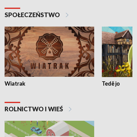
SPOŁECZEŃSTWO
Wiatrak
Tedë jo
ROLNICTWO I WIEŚ