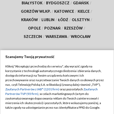
BIAŁYSTOK
/
BYDGOSZCZ
/
GDAŃSK
/
GORZÓW WLKP.
/
KATOWICE
/
KIELCE
/
KRAKÓW
/
LUBLIN
/
ŁÓDŹ
/
OLSZTYN
/
OPOLE
/
POZNAŃ
/
RZESZÓW
/
SZCZECIN
/
WARSZAWA
/
WROCŁAW
Szanujemy Twoją prywatność
Dołącz do nas:
Kliknij "Akceptuję i przechodzę do serwisu", aby wyrazić zgody na
korzystanie z technologii automatycznego śledzenia i zbierania danych,
TVP
dostęp do informacji na Twoim urządzeniu końcowym i ich
Abonament TVP
przechowywanie oraz na przetwarzanie Twoich danych osobowych przez
Regulamin TVP
nas, czyli Telewizję Polską S.A. w likwidacji (zwaną dalej również „TVP”),
Emisja w TVP
Zaufanych Partnerów z IAB* (1201 firm)
oraz pozostałych
Zaufanych
Polityka prywatności
Partnerów TVP (93 firm)
, w celach marketingowych (w tym do
Centrum informacji TVP
Moje zgody
zautomatyzowanego dopasowania reklam do Twoich zainteresowań i
mierzenia ich skuteczności) i pozostałych, które wskazujemy poniżej, a
Naziemna Telewizja Cyfrowa
Pomoc
także zgody na udostępnianie przez nas identyfikatora PPID do Google.
Sklep TVP