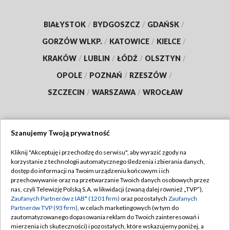
BIAŁYSTOK
/
BYDGOSZCZ
/
GDAŃSK
/
GORZÓW WLKP.
/
KATOWICE
/
KIELCE
/
KRAKÓW
/
LUBLIN
/
ŁÓDŹ
/
OLSZTYN
/
OPOLE
/
POZNAŃ
/
RZESZÓW
/
SZCZECIN
/
WARSZAWA
/
WROCŁAW
Szanujemy Twoją prywatność
Dołącz do nas:
Kliknij "Akceptuję i przechodzę do serwisu", aby wyrazić zgody na
korzystanie z technologii automatycznego śledzenia i zbierania danych,
TVP
dostęp do informacji na Twoim urządzeniu końcowym i ich
Abonament TVP
przechowywanie oraz na przetwarzanie Twoich danych osobowych przez
Regulamin TVP
nas, czyli Telewizję Polską S.A. w likwidacji (zwaną dalej również „TVP”),
Emisja w TVP
Polityka prywatności
Zaufanych Partnerów z IAB* (1201 firm)
oraz pozostałych
Zaufanych
Partnerów TVP (93 firm)
, w celach marketingowych (w tym do
Centrum informacji TVP
Moje zgody
zautomatyzowanego dopasowania reklam do Twoich zainteresowań i
mierzenia ich skuteczności) i pozostałych, które wskazujemy poniżej, a
Naziemna Telewizja Cyfrowa