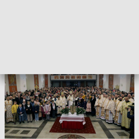
Wyróżnienie przyznała po raz pierwszy Kapituła
Sanktuarium św. Włodzimierza Wielkiego za konsekwentna
obronę Włodzimierzowego chrześcijaństwa.
Uroczystość odbyła się w konkatedrze św. Bartłomieja i
Opieki Najświętszej Bogurodzicy w Gdańsku, po której
Zwierzchnik Ukraińskiego Kościoła Greckokatolickiego
przez kilkadziesiąt minut błogosławił wiernych.