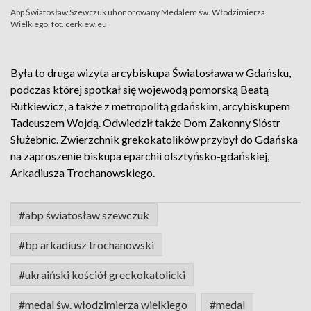
Abp Światosław Szewczuk uhonorowany Medalem św. Włodzimierza
Wielkiego, fot. cerkiew.eu
Była to druga wizyta arcybiskupa Światosława w Gdańsku,
podczas której spotkał się wojewodą pomorską Beatą
Rutkiewicz, a także z metropolitą gdańskim, arcybiskupem
Tadeuszem Wojdą. Odwiedził także Dom Zakonny Sióstr
Służebnic. Zwierzchnik grekokatolików przybył do Gdańska
na zaproszenie biskupa eparchii olsztyńsko-gdańskiej,
Arkadiusza Trochanowskiego.
#abp światosław szewczuk
#bp arkadiusz trochanowski
#ukraiński kościół greckokatolicki
#medal św. włodzimierza wielkiego
#medal