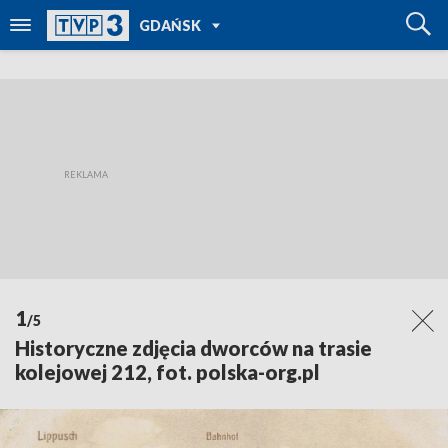
POWRÓT DO
GDAŃSK
TVP REGIONY
1
/5
Historyczne zdjęcia dworców na trasie
kolejowej 212, fot. polska-org.pl