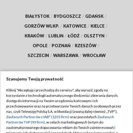
BIAŁYSTOK
/
BYDGOSZCZ
/
GDAŃSK
/
GORZÓW WLKP.
/
KATOWICE
/
KIELCE
/
KRAKÓW
/
LUBLIN
/
ŁÓDŹ
/
OLSZTYN
/
OPOLE
/
POZNAŃ
/
RZESZÓW
/
SZCZECIN
/
WARSZAWA
/
WROCŁAW
Szanujemy Twoją prywatność
Dołącz do nas:
Kliknij "Akceptuję i przechodzę do serwisu", aby wyrazić zgody na
korzystanie z technologii automatycznego śledzenia i zbierania danych,
TVP
dostęp do informacji na Twoim urządzeniu końcowym i ich
Abonament TVP
przechowywanie oraz na przetwarzanie Twoich danych osobowych przez
Regulamin TVP
nas, czyli Telewizję Polską S.A. w likwidacji (zwaną dalej również „TVP”),
Emisja w TVP
Polityka prywatności
Zaufanych Partnerów z IAB* (1201 firm)
oraz pozostałych
Zaufanych
Partnerów TVP (93 firm)
, w celach marketingowych (w tym do
Centrum informacji TVP
Moje zgody
zautomatyzowanego dopasowania reklam do Twoich zainteresowań i
mierzenia ich skuteczności) i pozostałych, które wskazujemy poniżej, a