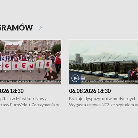
OGRAMÓW
026 18:30
06.08.2026 18:30
pitala w Miastku • Nowy
Brakuje dyspozytorów medycznych 
trasy EuroVelo • Zatrzymania po
Wygasła umowa NFZ ze szpitalem 
ościerzynie • Mieszkańcy
Miastku • Otwarto Morski Terminal
ą przeciwko budowie trasy
Przeładunkowy • Budowa morskiej 
wej • Kolejne konwoje
wiatrowej • Korki na gdańskich Sto
ne z Trójmiasta na Ukrainę •
Niebezpieczne zachowania na torac
ciewia na Jarmarku św.
Dziewięć nowych „trajtków” dla Gdy