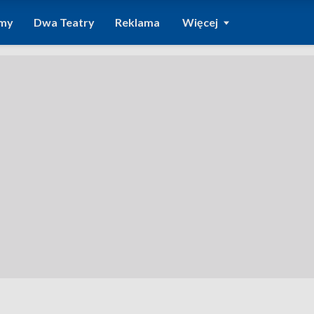
amy
Dwa Teatry
Reklama
Więcej