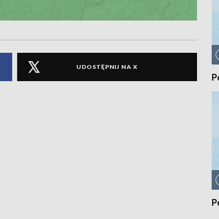
UDOSTĘPNIJ NA X
P
P