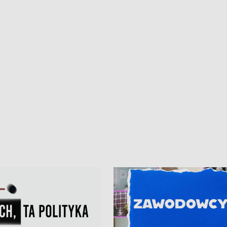
• Gdynia z lat 30. w
ikonie