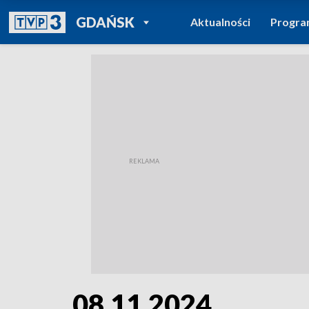
POWRÓT DO
GDAŃSK
Aktualności
Progr
TVP REGIONY
08.11.2024