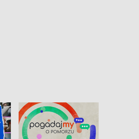
kardiologiczny dla Puckiego Szpitala • Na
witali Tour de P
Pomorzu znów rekordowe upały