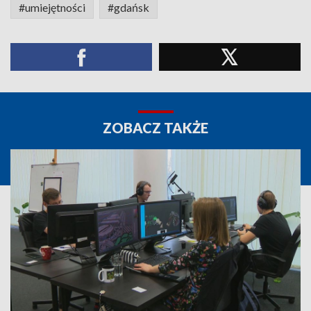
#umiejętności
#gdańsk
ZOBACZ TAKŻE