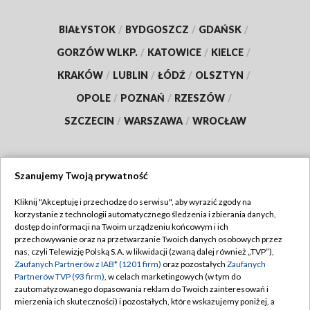
BIAŁYSTOK
/
BYDGOSZCZ
/
GDAŃSK
/
GORZÓW WLKP.
/
KATOWICE
/
KIELCE
/
KRAKÓW
/
LUBLIN
/
ŁÓDŹ
/
OLSZTYN
/
OPOLE
/
POZNAŃ
/
RZESZÓW
/
SZCZECIN
/
WARSZAWA
/
WROCŁAW
Szanujemy Twoją prywatność
Dołącz do nas:
Kliknij "Akceptuję i przechodzę do serwisu", aby wyrazić zgody na
korzystanie z technologii automatycznego śledzenia i zbierania danych,
TVP
dostęp do informacji na Twoim urządzeniu końcowym i ich
Abonament TVP
przechowywanie oraz na przetwarzanie Twoich danych osobowych przez
Regulamin TVP
nas, czyli Telewizję Polską S.A. w likwidacji (zwaną dalej również „TVP”),
Emisja w TVP
Polityka prywatności
Zaufanych Partnerów z IAB* (1201 firm)
oraz pozostałych
Zaufanych
Partnerów TVP (93 firm)
, w celach marketingowych (w tym do
Centrum informacji TVP
Moje zgody
zautomatyzowanego dopasowania reklam do Twoich zainteresowań i
mierzenia ich skuteczności) i pozostałych, które wskazujemy poniżej, a
Naziemna Telewizja Cyfrowa
Pomoc