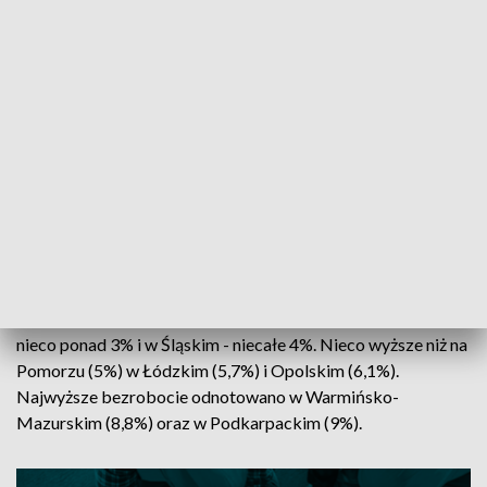
ZOBACZ TAKŻE: Jedź bezpiecznie -
kampania TVP3 Gdańsk
Sytuacja na rynku pracy jest stabilna - podkreślają specjaliści.
Problemem wciąż są
kompetencje
, stąd pracownik musi się
nieustannie szkolić.
Rozwój przez całe życie
to źródło
zdrowia, sensu i satysfakcji - podkreślali uczestnicy Forum.
Jak pomorskie wypada na tle innych województw?
Najniższe bezrobocie jest w województwie wielkopolskim -
nieco ponad 3% i w Śląskim - niecałe 4%. Nieco wyższe niż na
Pomorzu (5%) w Łódzkim (5,7%) i Opolskim (6,1%).
Najwyższe bezrobocie odnotowano w Warmińsko-
Mazurskim (8,8%) oraz w Podkarpackim (9%).