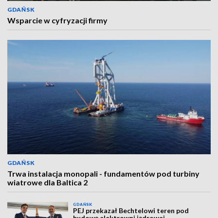
GDAŃSK
Wsparcie w cyfryzacji firmy
GDAŃSK
Trwa instalacja monopali - fundamentów pod turbiny
wiatrowe dla Baltica 2
GDAŃSK
PEJ przekazał Bechtelowi teren pod
budowę elektrowni jądrowej